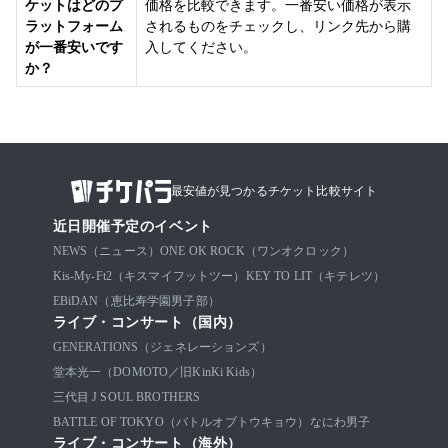
ケットはどのプ
価格を比較できます。一番安い価格が表示
ラットフォーム
されるものをチェックし、リンク先から購
が一番安いです
入してください。
か？
最安値が見つかるチケット比較サイト
近日開催予定のイベント
NEWS（ニュース）
ONE OK ROCK（ワンオクロック）
Kis-My-Ft2（キスマイフットツー）
KEY TO LIT（キテレツ）
EBiDAN（恵比寿学園男子部）
ライブ・コンサート（国内）
GENERATIONS（ジェネレーションズ）
堂本光一（DOMOTO／旧KinKi Kids）
三代目 J SOUL BROTHERS
BATTLE OF TOKYO（バトルオブトウキョウ）
なにわ男子
ライブ・コンサート（海外）