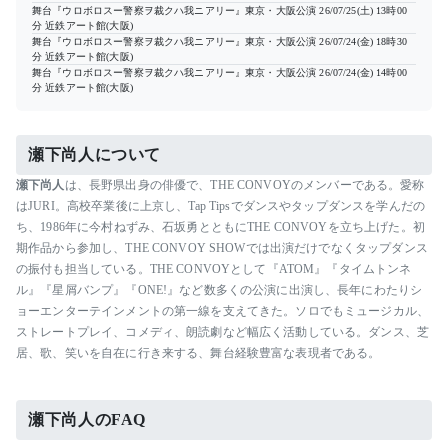
舞台『ウロボロスー警察ヲ裁クハ我ニアリー』東京・大阪公演
26/07/25(土) 13時00
分
近鉄アート館(大阪)
舞台『ウロボロスー警察ヲ裁クハ我ニアリー』東京・大阪公演
26/07/24(金) 18時30
分
近鉄アート館(大阪)
舞台『ウロボロスー警察ヲ裁クハ我ニアリー』東京・大阪公演
26/07/24(金) 14時00
分
近鉄アート館(大阪)
瀬下尚人について
瀬下尚人
は、長野県出身の俳優で、THE CONVOYのメンバーである。愛称
はJURI。高校卒業後に上京し、Tap Tipsでダンスやタップダンスを学んだの
ち、1986年に今村ねずみ、石坂勇とともにTHE CONVOYを立ち上げた。初
期作品から参加し、THE CONVOY SHOWでは出演だけでなくタップダンス
の振付も担当している。THE CONVOYとして『ATOM』『タイムトンネ
ル』『星屑バンプ』『ONE!』など数多くの公演に出演し、長年にわたりシ
ョーエンターテインメントの第一線を支えてきた。ソロでもミュージカル、
ストレートプレイ、コメディ、朗読劇など幅広く活動している。ダンス、芝
居、歌、笑いを自在に行き来する、舞台経験豊富な表現者である。
瀬下尚人のFAQ