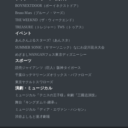
BOYNEXTDOOR（ボーイネクストドア）
Bruno Mars（ブルーノ・マーズ）
THE WEEKND（ザ・ウィークエンド）
TREASURE（トレジャー）
TWS（トゥアス）
イベント
あんさんぶるスターズ!（あんスタ）
SUMMER SONIC（サマーソニック）
なにわ淀川花火大会
めざましWANGANフェス
東京ディズニーシー
スポーツ
読売ジャイアンツ（巨人）
阪神タイガース
千葉ロッテマリーンズ
オリックス・バファローズ
東京ヤクルトスワローズ
演劇・ミュージカル
ミュージカル『テニスの王子様』
剣劇『三國志演技』
舞台『キングダムⅡ-継承-』
ミュージカル『ディア・エヴァン・ハンセン』
渋谷よしもと漫才劇場