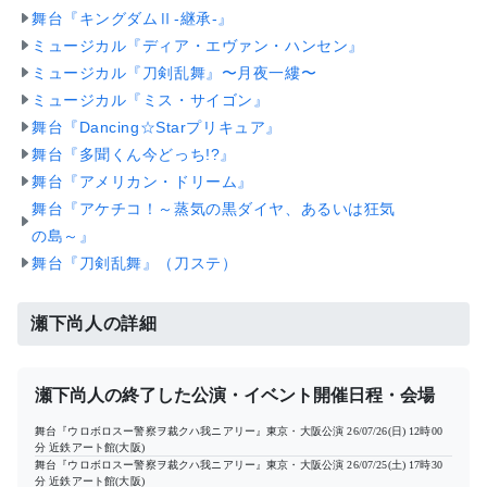
舞台『キングダムⅡ-継承-』
ミュージカル『ディア・エヴァン・ハンセン』
ミュージカル『刀剣乱舞』〜月夜一縷〜
ミュージカル『ミス・サイゴン』
舞台『Dancing☆Starプリキュア』
舞台『多聞くん今どっち!?』
舞台『アメリカン・ドリーム』
舞台『アケチコ！～蒸気の黒ダイヤ、あるいは狂気
の島～』
舞台『刀剣乱舞』（刀ステ）
瀬下尚人の詳細
瀬下尚人の終了した公演・イベント開催日程・会場
舞台『ウロボロスー警察ヲ裁クハ我ニアリー』東京・大阪公演
26/07/26(日) 12時00
分
近鉄アート館(大阪)
舞台『ウロボロスー警察ヲ裁クハ我ニアリー』東京・大阪公演
26/07/25(土) 17時30
分
近鉄アート館(大阪)