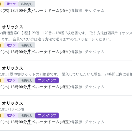
引
電チケ
名義なし
/20(木) 18時00分
ベルーナドーム(埼玉)
情報源: チケジャム
vs オリックス
内野指定席C【1塁】29段 120番～130番 2枚連番です。 取引方法は西武ライ
きます。 会員でない方は違う方法で送りますのでメッセージください。
引
電チケ
名義なし
/20(木) 18時00分
ベルーナドーム(埼玉)
情報源: チケジャム
vs オリックス
定席C 1塁 学割チケットの引換券です。 購入していただいた場合、24時間以内に
引
電チケ
名義なし
ファンクラブ
/20(木) 18時00分
ベルーナドーム(埼玉)
情報源: チケジャム
vs オリックス
C / 10〜15段
引
電チケ
名義なし
ファンクラブ
/20(木) 18時00分
ベルーナドーム(埼玉)
情報源: チケジャム