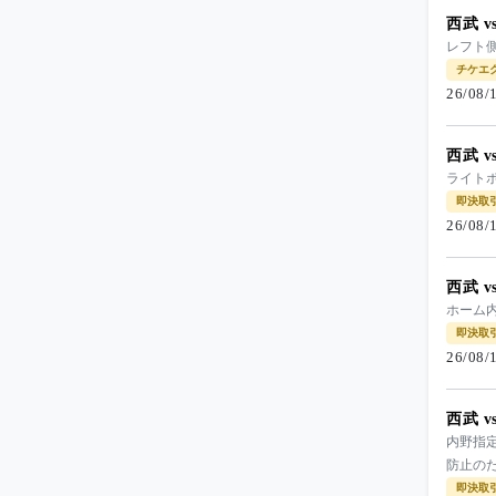
西武 
レフト側,
チケエ
26/08
西武 
ライト
即決取
26/08
西武 
ホーム内
即決取
26/08
西武 
内野指定
防止のた
即決取