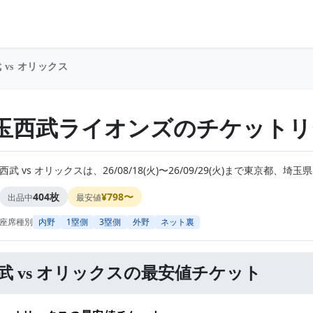
 vs オリックス
玉西武ライオンズのチケットリ
西武 vs オリックスは、26/08/18(火)〜26/09/29(火)まで東京
404枚
¥798〜
出品中
最安値
座席種別
内野
1塁側
3塁側
外野
ネット裏
武 vs オリックスの最安値チケット