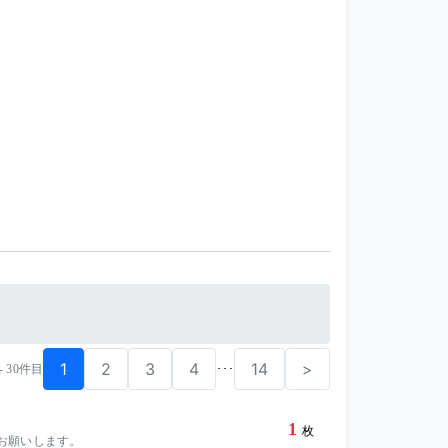
1
2
3
4
14
>
･･･
 - 30件目
1
枚
くお願いします。