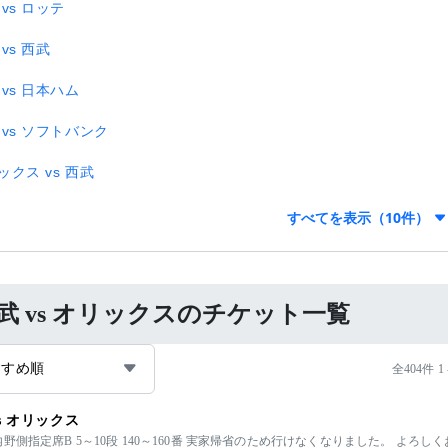
 vs ロッテ
vs 西武
 vs 日本ハム
 vs ソフトバンク
ックス vs 西武
すべてを表示（10件）
武 vs オリックスのチケット一覧
すすめ順
全404件 1
vs オリックス
野側指定席B 5～10段 140～160番 実家帰省のため行けなくなりました。 よろし