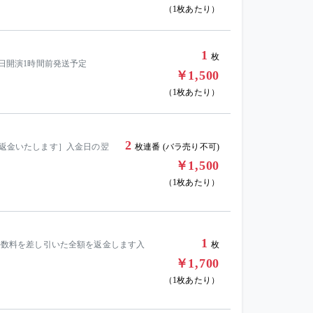
（1枚あたり）
1
枚
日当日開演1時間前発送予定
￥1,500
（1枚あたり）
2
中止：全額返金いたします］入金日の翌
枚連番 (バラ売り不可)
￥1,500
（1枚あたり）
1
送料と手数料を差し引いた全額を返金します入
枚
￥1,700
（1枚あたり）