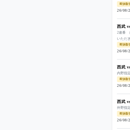
即決取
26/08
西武 
2連番 
いただ
即決取
26/08
西武 
内野指
即決取
26/08
西武 
外野指定席
即決取
26/08