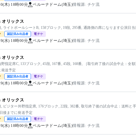
/20(木) 18時00分
ベルーナドーム(埼玉)
情報源: チケ流
vs オリックス
, ライトポールシートB, 158ブロック, 19段, 295番, 通路側の席になります公演
ク
認証済み出品者
電チケ
/19(水) 18時00分
ベルーナドーム(埼玉)
情報源: チケ流
vs オリックス
 内野指定席C, 133ブロック, 45段, 167番, 45段, 168番, ［取引終了後の試合
に発送予定
ク
認証済み出品者
電チケ
/19(水) 18時00分
ベルーナドーム(埼玉)
情報源: チケ流
vs オリックス
, ビジター外野指定席, 176ブロック, 22段, 382番, 取引終了後の試合中止：
3日後までに発送予定
ク
認証済み出品者
電チケ
/19(水) 18時00分
ベルーナドーム(埼玉)
情報源: チケ流