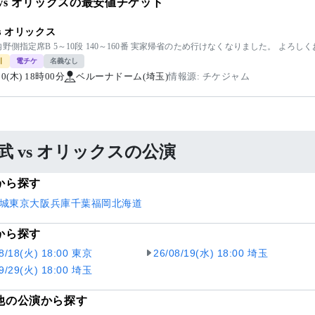
 vs オリックスの最安値チケット
vs オリックス
野側指定席B 5～10段 140～160番 実家帰省のため行けなくなりました。 よろし
引
電チケ
名義なし
/20(木) 18時00分
ベルーナドーム(埼玉)
情報源: チケジャム
武 vs オリックスの公演
から探す
城
東京
大阪
兵庫
千葉
福岡
北海道
から探す
08/18(火) 18:00 東京
26/08/19(水) 18:00 埼玉
09/29(火) 18:00 埼玉
他の公演から探す