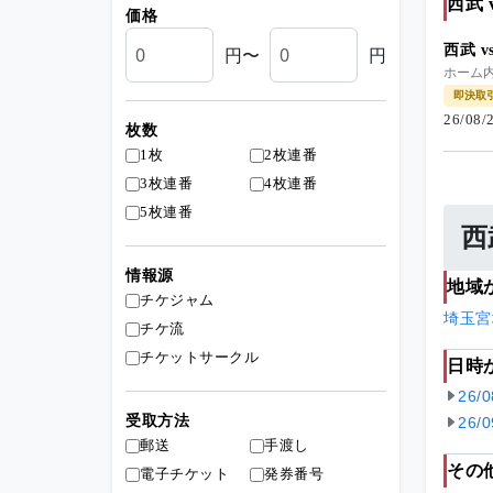
西武
価格
西武 
円〜
円
ホーム内
即決取
26/08
枚数
1枚
2枚連番
3枚連番
4枚連番
5枚連番
西
情報源
地域
チケジャム
埼玉
宮
チケ流
チケットサークル
日時
26/
受取方法
26/
郵送
手渡し
その
電子チケット
発券番号