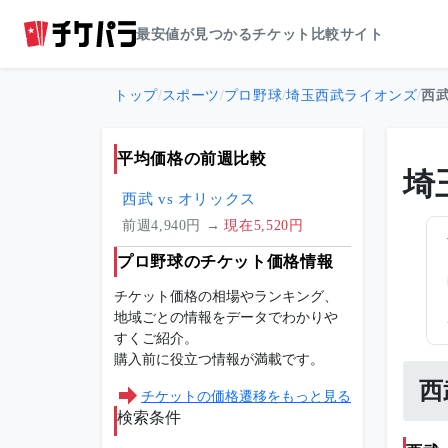
最安値が見つかるチケット比較サイト
トップ
/
スポーツ
/
プロ野球
/
埼玉西武ライオンズ
/
西武
平均価格の前週比較
埼
西武 vs オリックス
前週4,940円 →
現在5,520円
プロ野球のチケット価格情報
チケット価格の相場やランキング、
地域ごとの情報をデータでわかりや
すくご紹介。
購入前に役立つ情報が満載です。
西
チケットの価格遷移をもっと見る
検索条件