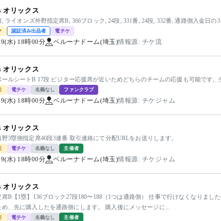
vs オリックス
 ライオンズ外野指定席B, 366ブロック, 24段, 331番, 24段, 332番, 通路側入金
ク
認証済み出品者
電チケ
/19(水) 18時00分
ベルーナドーム(埼玉)
情報源: チケ流
vs オリックス
ポールシートB 17段 ビジター応援席が近いためどちらのチームの応援も可能です
引
電チケ
名義なし
ファンクラブ
/19(水) 18時00分
ベルーナドーム(埼玉)
情報源: チケジャム
vs オリックス
野3塁側指定席40段3連番 取引連絡にて分配URLをお送りします。
引
電チケ
名義なし
主催者
/19(水) 18時00分
ベルーナドーム(埼玉)
情報源: チケジャム
vs オリックス
席B【1塁】136ブロック27段180〜188（1つは通路側） 仕事で行けなくなりま
め、先に購入したを通路側にします。 購入後にメッセージに...
引
電チケ
名義なし
主催者