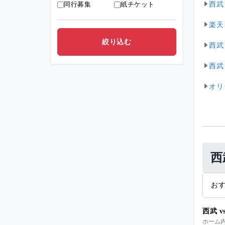
西武
同行募集
紙チケット
楽天 
西武
西武
オリ
西
お
西武 
ホーム内