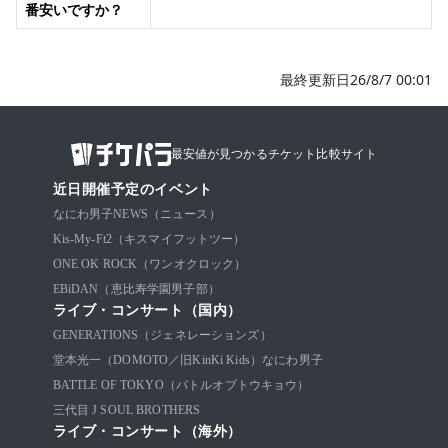
番安いですか？
最終更新日26/8/7 00:01
最安値が見つかるチケット比較サイト
近日開催予定のイベント
なにわ男子
NEWS（ニュース）
Kis-My-Ft2（キスマイフットツー）
ONE OK ROCK（ワンオクロック）
EBiDAN（恵比寿学園男子部）
ライブ・コンサート（国内）
GENERATIONS（ジェネレーションズ）
堂本光一（DOMOTO／旧KinKi Kids）
なにわ男子
BATTLE OF TOKYO（バトルオブトウキョウ）
三代目 J SOUL BROTHERS
ライブ・コンサート（海外）