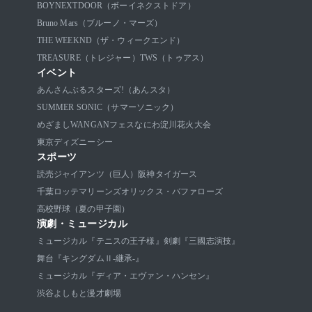
BOYNEXTDOOR（ボーイネクストドア）
Bruno Mars（ブルーノ・マーズ）
THE WEEKND（ザ・ウィークエンド）
TREASURE（トレジャー）
TWS（トゥアス）
イベント
あんさんぶるスターズ!（あんスタ）
SUMMER SONIC（サマーソニック）
めざましWANGANフェス
なにわ淀川花火大会
東京ディズニーシー
スポーツ
読売ジャイアンツ（巨人）
阪神タイガース
千葉ロッテマリーンズ
オリックス・バファローズ
高校野球（夏の甲子園）
演劇・ミュージカル
ミュージカル『テニスの王子様』
剣劇『三國志演技』
舞台『キングダムⅡ-継承-』
ミュージカル『ディア・エヴァン・ハンセン』
渋谷よしもと漫才劇場