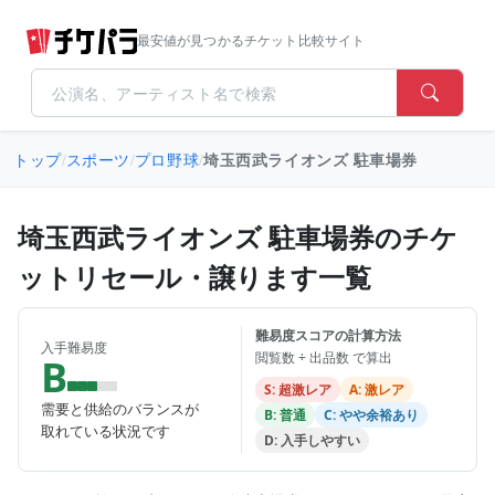
最安値が見つかるチケット比較サイト
トップ
/
スポーツ
/
プロ野球
/
埼玉西武ライオンズ 駐車場券
埼玉西武ライオンズ 駐車場券のチケ
ットリセール・譲ります一覧
難易度スコアの計算方法
入手難易度
閲覧数 ÷ 出品数 で算出
B
S: 超激レア
A: 激レア
需要と供給のバランスが
B: 普通
C: やや余裕あり
取れている状況です
D: 入手しやすい