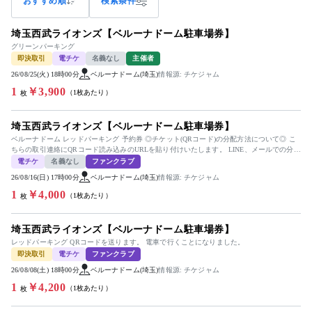
おすすめ順
検索条件
埼玉西武ライオンズ【ベルーナドーム駐車場券】
グリーンパーキング
即決取引
電チケ
名義なし
主催者
26/08/25(火) 18時00分
ベルーナドーム(埼玉)
情報源: チケジャム
1
￥3,900
（1枚あたり）
枚
埼玉西武ライオンズ【ベルーナドーム駐車場券】
ベルーナドーム レッドパーキング 予約券 ◎チケット(QRコード)の分配方法について◎ こ
ちらの取引連絡にQRコード読み込みのURLを貼り付けいたします。 LINE、メールでの分配
もできますので...
電チケ
名義なし
ファンクラブ
26/08/16(日) 17時00分
ベルーナドーム(埼玉)
情報源: チケジャム
1
￥4,000
（1枚あたり）
枚
埼玉西武ライオンズ【ベルーナドーム駐車場券】
レッドパーキング QRコードを送ります。 電車で行くことになりました。
即決取引
電チケ
ファンクラブ
26/08/08(土) 18時00分
ベルーナドーム(埼玉)
情報源: チケジャム
1
￥4,200
（1枚あたり）
枚