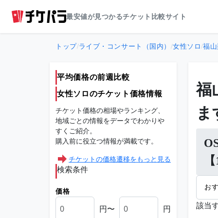
最安値が見つかるチケット比較サイト
トップ
/
ライブ・コンサート（国内）
/
女性ソロ
/
福山
平均価格の前週比較
福
女性ソロのチケット価格情報
ま
チケット価格の相場やランキング、
地域ごとの情報をデータでわかりや
すくご紹介。
購入前に役立つ情報が満載です。
OS
チケットの価格遷移をもっと見る
【
検索条件
お
価格
該当
円〜
円