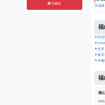
茨城
東
福
松田
mil
杏里
森高
伊藤
福
福山
OSA