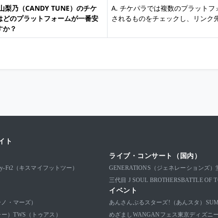
福山梨乃（CANDY TUNE）のチケ
A. チケパラでは複数のプラット
はどのプラットフォームが一番安
されるものをチェックし、リンク
すか？
イト
ライブ・コンサート（国内）
-My-Ft2（キスマイフットツー）
GENERATIONS（ジェネレーションズ）
三代目 J SOUL BROTHERS
BATTLE 
イベント
ブルーノ・マーズ）
あんさんぶるスターズ!（あんスタ）
SU
ャー）
TWS（トゥアス）
めざましWANGANフェス
東京ディズニ