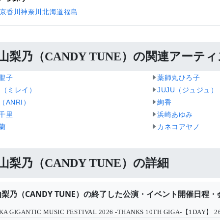
京
香川
神奈川
北海道
福島
山梨乃（CANDY TUNE）の関連アーテ
聖子
薬師丸ひろ子
et（ミレイ）
JUJU（ジュジュ）
（ANRI）
絢香
千里
浜崎あゆみ
蘭
カネコアヤノ
山梨乃（CANDY TUNE）の詳細
梨乃（CANDY TUNE）の終了した公演・イベント開催日程・
KA GIGANTIC MUSIC FESTIVAL 2026 -THANKS 10TH GIGA-【1DAY】
2