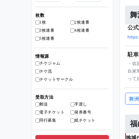
舞
枚数
1枚
2枚連番
公式
3枚連番
4枚連番
https
5枚連番
駐車
情報源
チケジャム
・収
チケ流
自家用
って
チケットサークル
受取方法
舞洲
郵送
手渡し
電子チケット
発券番号
同行募集
紙チケット
福
地域