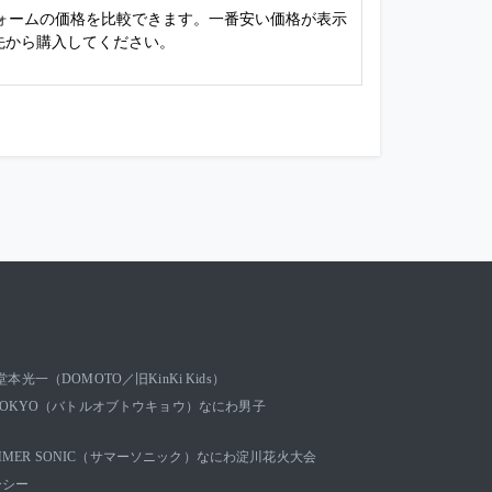
フォームの価格を比較できます。一番安い価格が表示
先から購入してください。
堂本光一（DOMOTO／旧KinKi Kids）
OF TOKYO（バトルオブトウキョウ）
なにわ男子
MMER SONIC（サマーソニック）
なにわ淀川花火大会
ーシー