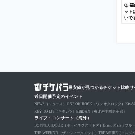
Q. 
ット
いで
最安値が見つかるチケット比較サ
近日開催予定のイベント
NEWS（ニュース）
ONE OK ROCK（ワンオクロック）
Kis
KEY TO LIT（キテレツ）
EBiDAN（恵比寿学園男子部）
ライブ・コンサート（海外）
BOYNEXTDOOR（ボーイネクストドア）
Bruno Mars（
THE WEEKND（ザ・ウィークエンド）
TREASURE（トレジ