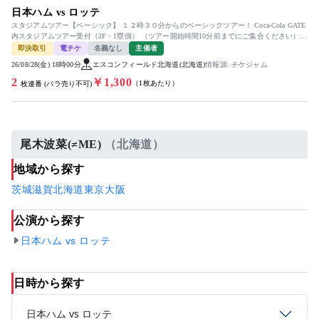
日本ハム vs ロッテ
スタジアムツアー【ベーシック】 １２時３０分からのベーシックツアー！ Coca-Cola GATE
内スタジアムツアー受付（2F・1塁側） （ツアー開始時間10分前までにご集合ください）
電子...
即決取引
電チケ
名義なし
主催者
26/08/28(金) 18時00分
エスコンフィールド北海道(北海道)
情報源: チケジャム
2
￥1,300
（1枚あたり）
枚連番 (バラ売り不可)
尾木波菜(≠ME)
（北海道）
地域から探す
茨城
滋賀
北海道
東京
大阪
公演から探す
日本ハム vs ロッテ
日時から探す
日本ハム vs ロッテ