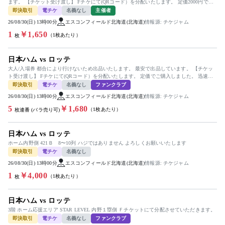
ます。 【チケット受け渡し】 Fチケにて(QRコード）を分配いたします。 定価2000円で購
入しました。...
即決取引
電チケ
名義なし
主催者
26/08/30(日) 13時00分
エスコンフィールド北海道(北海道)
情報源: チケジャム
1
￥1,650
（1枚あたり）
枚
日本ハム vs ロッテ
大人/入場券 都合により行けないため出品いたします。 最安で出品しています。 【チケッ
ト受け渡し】 Fチケにて(QRコード）を分配いたします。 定価でご購入しました。 迅速で
丁寧な対応を心...
即決取引
電チケ
名義なし
ファンクラブ
26/08/30(日) 13時00分
エスコンフィールド北海道(北海道)
情報源: チケジャム
5
￥1,680
（1枚あたり）
枚連番 (バラ売り可)
日本ハム vs ロッテ
ホーム内野側 421Ｂ 8〜10列 ハジではありません よろしくお願いいたします
即決取引
電チケ
名義なし
26/08/30(日) 13時00分
エスコンフィールド北海道(北海道)
情報源: チケジャム
1
￥4,000
（1枚あたり）
枚
日本ハム vs ロッテ
3階 ホーム応援エリア STAR LEVEL 内野１塁側 Ｆチケットにて分配させていただきます。
即決取引
電チケ
名義なし
ファンクラブ