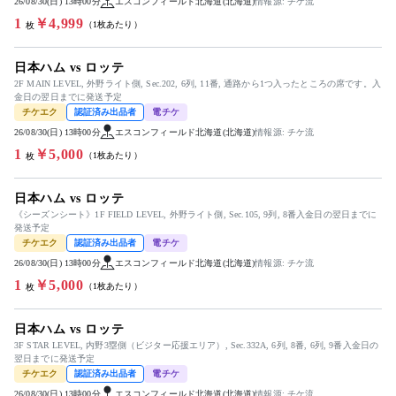
26/08/30(日) 13時00分
エスコンフィールド北海道(北海道)
情報源: チケ流
1
￥4,999
（1枚あたり）
枚
日本ハム vs ロッテ
2F MAIN LEVEL, 外野ライト側, Sec.202, 6列, 11番, 通路から1つ入ったところの席です。入
金日の翌日までに発送予定
チケエク
認証済み出品者
電チケ
26/08/30(日) 13時00分
エスコンフィールド北海道(北海道)
情報源: チケ流
1
￥5,000
（1枚あたり）
枚
日本ハム vs ロッテ
《シーズンシート》1F FIELD LEVEL, 外野ライト側, Sec.105, 9列, 8番入金日の翌日までに
発送予定
チケエク
認証済み出品者
電チケ
26/08/30(日) 13時00分
エスコンフィールド北海道(北海道)
情報源: チケ流
1
￥5,000
（1枚あたり）
枚
日本ハム vs ロッテ
3F STAR LEVEL, 内野3塁側（ビジター応援エリア）, Sec.332A, 6列, 8番, 6列, 9番入金日の
翌日までに発送予定
チケエク
認証済み出品者
電チケ
26/08/30(日) 13時00分
エスコンフィールド北海道(北海道)
情報源: チケ流