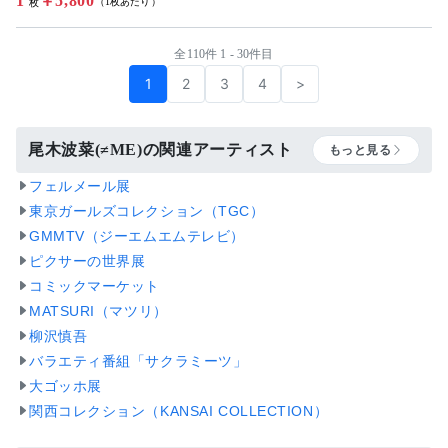
1
￥5,800
（1枚あたり）
枚
全110件 1 - 30件目
1
2
3
4
>
尾木波菜(≠ME)の関連アーティスト
もっと見る
フェルメール展
東京ガールズコレクション（TGC）
GMMTV（ジーエムエムテレビ）
ピクサーの世界展
コミックマーケット
MATSURI（マツリ）
柳沢慎吾
バラエティ番組「サクラミーツ」
大ゴッホ展
関西コレクション（KANSAI COLLECTION）