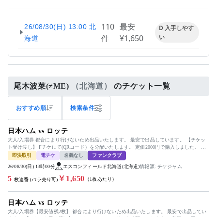
110
最安
26/08/30(日) 13:00 北
D 入手しやす
件
¥1,650
い
海道
尾木波菜(≠ME)
（北海道）
のチケット一覧
おすすめ順
検索条件
日本ハム vs ロッテ
大人/入場券 都合により行けないため出品いたします。 最安で出品しています。 【チケッ
ト受け渡し】 Fチケにて(QRコード）を分配いたします。 定価2000円で購入しました。 迅
速で丁寧な...
即決取引
電チケ
名義なし
ファンクラブ
26/08/30(日) 13時00分
エスコンフィールド北海道(北海道)
情報源: チケジャム
5
￥1,650
（1枚あたり）
枚連番 (バラ売り可)
日本ハム vs ロッテ
大人/入場券【最安値残2枚】 都合により行けないため出品いたします。 最安で出品してい