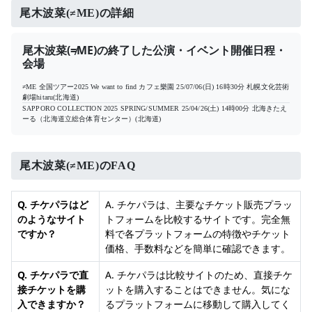
尾木波菜(≠ME)の詳細
尾木波菜(≠ME)の終了した公演・イベント開催日程・
会場
≠ME 全国ツアー2025 We want to find カフェ樂園
25/07/06(日) 16時30分
札幌文化芸術
劇場hitaru(北海道)
SAPPORO COLLECTION 2025 SPRING/SUMMER
25/04/26(土) 14時00分
北海きたえ
ーる（北海道立総合体育センター）(北海道)
尾木波菜(≠ME)のFAQ
Q. チケパラはど
A. チケパラは、主要なチケット販売プラッ
のようなサイト
トフォームを比較するサイトです。完全無
ですか？
料で各プラットフォームの特徴やチケット
価格、手数料などを簡単に確認できます。
Q. チケパラで直
A. チケパラは比較サイトのため、直接チケ
接チケットを購
ットを購入することはできません。気にな
入できますか？
るプラットフォームに移動して購入してく