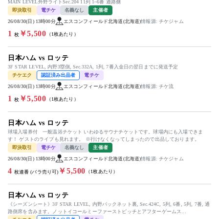
MAIN LEVEL外野ライトSec.204 11列 1~6番 通路侧
即決取引
電チケ
名義なし
主催者
26/08/30(日) 13時00分
エスコンフィールド北海道(北海道)
情報源: チケジャム
1
￥5,500
（1枚あたり）
枚
日本ハム vs ロッテ
3F STAR LEVEL, 内野3塁側, Sec.332A, 1列, 7番入金日の翌日までに発送予定
チケエク
認証済み出品者
電チケ
26/08/30(日) 13時00分
エスコンフィールド北海道(北海道)
情報源: チケ流
1
￥5,500
（1枚あたり）
枚
日本ハム vs ロッテ
球場入場券付 一般温浴チケット いわゆるサウナチケットです。球場内にも入場できま
す！ ゲストのライブも見れます。 ※行けなくなってしまったので出品しております。
即決取引
電チケ
名義なし
主催者
26/08/30(日) 13時00分
エスコンフィールド北海道(北海道)
情報源: チケジャム
4
￥5,500
（1枚あたり）
枚連番 (バラ売り可)
日本ハム vs ロッテ
《シーズンシート》3F STAR LEVEL, 内野バックネット裏, Sec.424C, 5列, 6番, 5列, 7番, 通
路側席を含みます。ノットイコールミーファーストピッチとアフターゲームス...