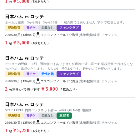
1
￥5,000
（1枚あたり）
枚
日本ハム vs ロッテ
ホーム応援席 3から8列 3から13番 端の席ではありません fチケで取引します。
即決取引
電チケ
名義なし
ファンクラブ
26/08/30(日) 13時00分
エスコンフィールド北海道(北海道)
情報源: チケジャム
1
￥5,000
（1枚あたり）
枚
日本ハム vs ロッテ
ビジター内野側 10列 通路側ではありませんが通路に近い席です 学校行事で行けなくな
ったため、出品いたします。 大人1枚、子供1枚です。 Fチケにて分配いたします。
即決取引
電チケ
男性名義
ファンクラブ
26/08/30(日) 13時00分
エスコンフィールド北海道(北海道)
情報源: チケジャム
2
￥5,000
（1枚あたり）
枚連番 (バラ売り不可)
日本ハム vs ロッテ
STAR LEVEL 内野パックネット裏Sec.426B 7列 1~6番 通路側
即決取引
電チケ
名義なし
主催者
26/08/30(日) 13時00分
エスコンフィールド北海道(北海道)
情報源: チケジャム
1
￥5,250
（1枚あたり）
枚