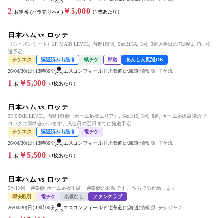
2
￥5,000
（1枚あたり）
枚連番 (バラ売り不可)
日本ハム vs ロッテ
《シーズンシート》2F MAIN LEVEL, 内野1塁側, Sec.215A, 5列, 3番入金日の7日後までに発
送予定
チケエク
認証済み出品者
紙チケ
郵送
あんしん配送OK
26/08/30(日) 13時00分
エスコンフィールド北海道(北海道)
情報源: チケ流
1
￥5,300
（1枚あたり）
枚
日本ハム vs ロッテ
3F STAR LEVEL, 内野1塁側（ホーム応援エリア）, Sec.319, 5列, 8番, ホーム応援席隣のブ
ロックに闘将会がいます。入金日の翌日までに発送予定
チケエク
認証済み出品者
電チケ
26/08/30(日) 13時00分
エスコンフィールド北海道(北海道)
情報源: チケ流
1
￥5,500
（1枚あたり）
枚
日本ハム vs ロッテ
5〜10列 通路側 ホーム応援団席、通路側のお席です こちらで分配致します
即決取引
電チケ
名義なし
ファンクラブ
26/08/30(日) 13時00分
エスコンフィールド北海道(北海道)
情報源: チケジャム