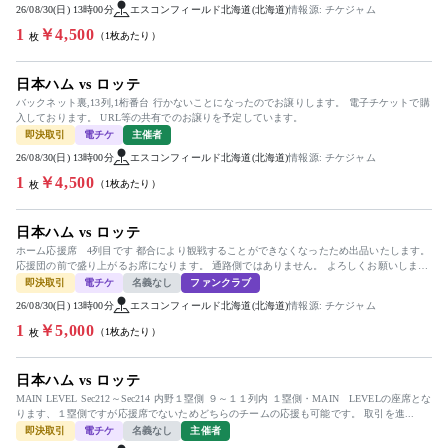
26/08/30(日) 13時00分
エスコンフィールド北海道(北海道)
情報源: チケジャム
1
￥4,500
（1枚あたり）
枚
日本ハム vs ロッテ
バックネット裏,13列,1桁番台 行かないことになったのでお譲りします。 電子チケットで購
入しております。 URL等の共有でのお譲りを予定しています。
即決取引
電チケ
主催者
26/08/30(日) 13時00分
エスコンフィールド北海道(北海道)
情報源: チケジャム
1
￥4,500
（1枚あたり）
枚
日本ハム vs ロッテ
ホーム応援席 4列目です 都合により観戦することができなくなったため出品いたします。
応援団の前で盛り上がるお席になります。 通路側ではありません。 よろしくお願いしま
す。
即決取引
電チケ
名義なし
ファンクラブ
26/08/30(日) 13時00分
エスコンフィールド北海道(北海道)
情報源: チケジャム
1
￥5,000
（1枚あたり）
枚
日本ハム vs ロッテ
MAIN LEVEL Sec212～Sec214 内野１塁側 ９～１１列内 １塁側・MAIN LEVELの座席とな
ります、１塁側ですが応援席でないためどちらのチームの応援も可能です。 取引を進...
即決取引
電チケ
名義なし
主催者