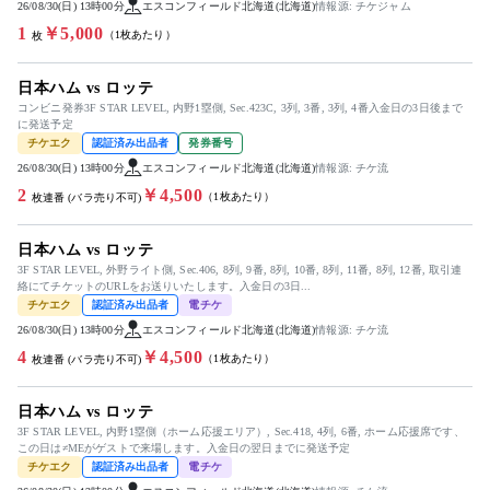
26/08/30(日) 13時00分
エスコンフィールド北海道(北海道)
情報源: チケジャム
1
￥5,000
（1枚あたり）
枚
日本ハム vs ロッテ
コンビニ発券3F STAR LEVEL, 内野1塁側, Sec.423C, 3列, 3番, 3列, 4番入金日の3日後まで
に発送予定
チケエク
認証済み出品者
発券番号
26/08/30(日) 13時00分
エスコンフィールド北海道(北海道)
情報源: チケ流
2
￥4,500
（1枚あたり）
枚連番 (バラ売り不可)
日本ハム vs ロッテ
3F STAR LEVEL, 外野ライト側, Sec.406, 8列, 9番, 8列, 10番, 8列, 11番, 8列, 12番, 取引連
絡にてチケットのURLをお送りいたします。入金日の3日...
チケエク
認証済み出品者
電チケ
26/08/30(日) 13時00分
エスコンフィールド北海道(北海道)
情報源: チケ流
4
￥4,500
（1枚あたり）
枚連番 (バラ売り不可)
日本ハム vs ロッテ
3F STAR LEVEL, 内野1塁側（ホーム応援エリア）, Sec.418, 4列, 6番, ホーム応援席です、
この日は≠MEがゲストで来場します。入金日の翌日までに発送予定
チケエク
認証済み出品者
電チケ