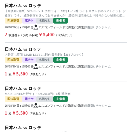
日本ハム vs ロッテ
【最後列2連席】STARLEVEL 外野ライト 13列 1～12番 ライトスタンドのペアチケット（2
連席）です。 通路側席を含んでおりませんが、最後列は階段の上り降りがない移動の楽な
お席です。 ...
即決取引
電チケ
名義なし
主催者
26/08/30(日) 13時00分
エスコンフィールド北海道(北海道)
情報源: チケジャム
2
￥5,400
（1枚あたり）
枚連番 (バラ売り不可)
日本ハム vs ロッテ
内野席_1塁側_MAIN LEVEL 1列め(最前列) 【213ブロック】
即決取引
電チケ
名義なし
主催者
26/08/30(日) 13時00分
エスコンフィールド北海道(北海道)
情報源: チケジャム
1
￥5,500
（1枚あたり）
枚
日本ハム vs ロッテ
MAIN LEVEL外野ライトSec.206 8列1~6番 通路侧
即決取引
電チケ
名義なし
主催者
26/08/30(日) 13時00分
エスコンフィールド北海道(北海道)
情報源: チケジャム
1
￥5,500
（1枚あたり）
枚
日本ハム vs ロッテ