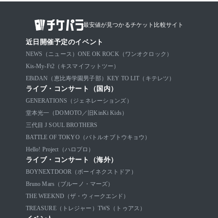
最安値が見つかるチケット比較サイト
近日開催予定のイベント
NEWS（ニュース）
ONE OK ROCK（ワンオクロック）
Kis-My-Ft2（キスマイフットツー）
EBiDAN（恵比寿学園男子部）
KEY TO LIT（キテレツ）
ライブ・コンサート（国内）
GENERATIONS（ジェネレーションズ）
堂本光一（DOMOTO／旧KinKi Kids）
三代目 J SOUL BROTHERS
BATTLE OF TOKYO（バトルオブトウキョウ）
Hello! Project（ハロプロ）
ライブ・コンサート（海外）
BOYNEXTDOOR（ボーイネクストドア）
Bruno Mars（ブルーノ・マーズ）
THE WEEKND（ザ・ウィークエンド）
TREASURE（トレジャー）
TWS（トゥアス）