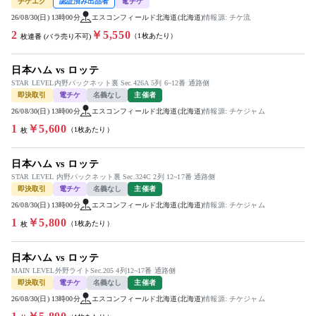
チケエク
認証済み出品者
電チケ
26/08/30(日) 13時00分
エスコンフィールド北海道(北海道)
情報源: チケ流
2
￥5,550
（1枚あたり）
枚連番 (バラ売り不可)
日本ハム vs ロッテ
STAR LEVEL内野パックネット裏 Sec.426A 5列 6~12番 通路侧
即決取引
電チケ
名義なし
主催者
26/08/30(日) 13時00分
エスコンフィールド北海道(北海道)
情報源: チケジャム
1
￥5,600
（1枚あたり）
枚
日本ハム vs ロッテ
STAR LEVEL 内野パックネット裏 Sec.324C 2列 12~17番 通路侧
即決取引
電チケ
名義なし
主催者
26/08/30(日) 13時00分
エスコンフィールド北海道(北海道)
情報源: チケジャム
1
￥5,800
（1枚あたり）
枚
日本ハム vs ロッテ
MAIN LEVEL外野ライトSec.205 4列12~17番 通路侧
即決取引
電チケ
名義なし
主催者
26/08/30(日) 13時00分
エスコンフィールド北海道(北海道)
情報源: チケジャム