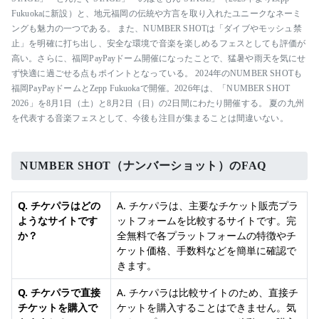
Fukuokaに新設）と、地元福岡の伝統や方言を取り入れたユニークなネーミ
ングも魅力の一つである。 また、NUMBER SHOTは「ダイブやモッシュ禁
止」を明確に打ち出し、安全な環境で音楽を楽しめるフェスとしても評価が
高い。さらに、福岡PayPayドーム開催になったことで、猛暑や雨天を気にせ
ず快適に過ごせる点もポイントとなっている。 2024年のNUMBER SHOTも
福岡PayPayドームとZepp Fukuokaで開催。2026年は、「NUMBER SHOT
2026」を8月1日（土）と8月2日（日）の2日間にわたり開催する。 夏の九州
を代表する音楽フェスとして、今後も注目が集まることは間違いない。
NUMBER SHOT（ナンバーショット）のFAQ
Q. チケパラはどの
A. チケパラは、主要なチケット販売プラ
ようなサイトです
ットフォームを比較するサイトです。完
か？
全無料で各プラットフォームの特徴やチ
ケット価格、手数料などを簡単に確認で
きます。
Q. チケパラで直接
A. チケパラは比較サイトのため、直接チ
チケットを購入で
ケットを購入することはできません。気