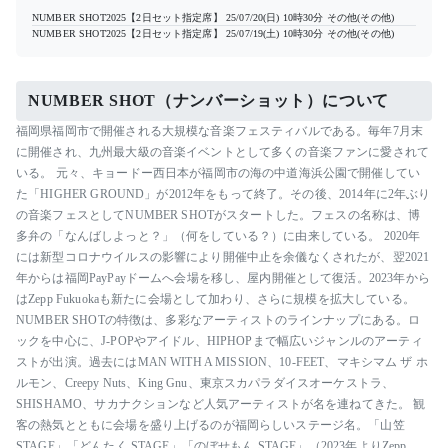
NUMBER SHOT2025【2日セット指定席】
25/07/20(日) 10時30分
その他(その他)
NUMBER SHOT2025【2日セット指定席】
25/07/19(土) 10時30分
その他(その他)
NUMBER SHOT（ナンバーショット）について
福岡県福岡市で開催される大規模な音楽フェスティバルである。毎年7月末
に開催され、九州最大級の音楽イベントとして多くの音楽ファンに愛されて
いる。 元々、キョードー西日本が福岡市の海の中道海浜公園で開催してい
た「HIGHER GROUND」が2012年をもって終了。その後、2014年に2年ぶり
の音楽フェスとしてNUMBER SHOTがスタートした。フェスの名称は、博
多弁の「なんばしよっと？」（何をしている？）に由来している。 2020年
には新型コロナウイルスの影響により開催中止を余儀なくされたが、翌2021
年からは福岡PayPayドームへ会場を移し、屋内開催として復活。2023年から
はZepp Fukuokaも新たに会場として加わり、さらに規模を拡大している。
NUMBER SHOTの特徴は、多彩なアーティストのラインナップにある。ロ
ックを中心に、J-POPやアイドル、HIPHOPまで幅広いジャンルのアーティ
ストが出演。過去にはMAN WITH A MISSION、10-FEET、マキシマム ザ ホ
ルモン、Creepy Nuts、King Gnu、東京スカパラダイスオーケストラ、
SHISHAMO、サカナクションなど人気アーティストが名を連ねてきた。 観
客の熱気とともに会場を盛り上げるのが福岡らしいステージ名。「山笠
STAGE」「どんたく STAGE」「のぼせもん STAGE」（2023年よりZepp