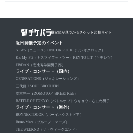
最安値が見つかるチケット比較サイト
近日開催予定のイベント
NEWS（ニュース）
ONE OK ROCK（ワンオクロック）
Kis-My-Ft2（キスマイフットツー）
KEY TO LIT（キテレツ）
EBiDAN（恵比寿学園男子部）
ライブ・コンサート（国内）
GENERATIONS（ジェネレーションズ）
三代目 J SOUL BROTHERS
堂本光一（DOMOTO／旧KinKi Kids）
BATTLE OF TOKYO（バトルオブトウキョウ）
なにわ男子
ライブ・コンサート（海外）
BOYNEXTDOOR（ボーイネクストドア）
Bruno Mars（ブルーノ・マーズ）
THE WEEKND（ザ・ウィークエンド）