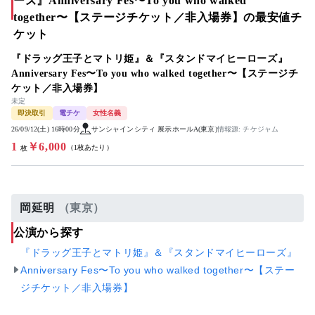
ーズ』Anniversary Fes〜To you who walked
together〜【ステージチケット／非入場券】の最安値チ
ケット
『ドラッグ王子とマトリ姫』＆『スタンドマイヒーローズ』
Anniversary Fes〜To you who walked together〜【ステージチ
ケット／非入場券】
未定
即決取引
電チケ
女性名義
26/09/12(土) 16時00分
サンシャインシティ 展示ホールA(東京)
情報源: チケジャム
1
￥6,000
（1枚あたり）
枚
岡延明
（東京）
公演から探す
『ドラッグ王子とマトリ姫』＆『スタンドマイヒーローズ』
Anniversary Fes〜To you who walked together〜【ステー
ジチケット／非入場券】