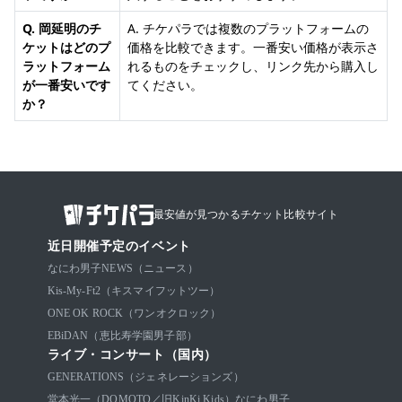
Q. 岡延明のチ
A. チケパラでは複数のプラットフォームの
ケットはどのプ
価格を比較できます。一番安い価格が表示さ
ラットフォーム
れるものをチェックし、リンク先から購入し
が一番安いです
てください。
か？
最安値が見つかるチケット比較サイト
近日開催予定のイベント
なにわ男子
NEWS（ニュース）
Kis-My-Ft2（キスマイフットツー）
ONE OK ROCK（ワンオクロック）
EBiDAN（恵比寿学園男子部）
ライブ・コンサート（国内）
GENERATIONS（ジェネレーションズ）
堂本光一（DOMOTO／旧KinKi Kids）
なにわ男子