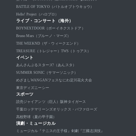
BATTLE OF TOKYO（バトルオブトウキョウ）
Hello! Project（ハロプロ）
ライブ・コンサート（海外）
BOYNEXTDOOR（ボーイネクストドア）
Bruno Mars（ブルーノ・マーズ）
THE WEEKND（ザ・ウィークエンド）
TREASURE（トレジャー）
TWS（トゥアス）
イベント
あんさんぶるスターズ!（あんスタ）
SUMMER SONIC（サマーソニック）
めざましWANGANフェス
なにわ淀川花火大会
東京ディズニーシー
スポーツ
読売ジャイアンツ（巨人）
阪神タイガース
千葉ロッテマリーンズ
オリックス・バファローズ
高校野球（夏の甲子園）
演劇・ミュージカル
ミュージカル『テニスの王子様』
剣劇『三國志演技』