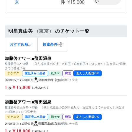
件
¥15,000
い
京
明星真由美
（東京）
のチケット一覧
おすすめ順
検索条件
加藤啓アワーin蒲田温泉
整理番号55〜70番 ［取引成立後の公演中止対応：返金対応はできません］入金日の7日後
までに発送予定
チケエク
認証済み出品者
紙チケ
郵送
あんしん配送OK
26/09/05(土) 17時00分
蒲田温泉(東京)
情報源: チケ流
1
￥15,000
（1枚あたり）
枚
加藤啓アワーin蒲田温泉
整理番号自由席55〜65番 ［取引成立後の公演中止対応：返金対応はできません］入金日
の7日後までに発送予定
チケエク
認証済み出品者
紙チケ
郵送
あんしん配送OK
26/09/05(土) 17時00分
蒲田温泉(東京)
情報源: チケ流
1
￥18,000
（1枚あたり）
枚