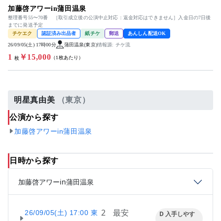
加藤啓アワーin蒲田温泉
整理番号55〜70番 ［取引成立後の公演中止対応：返金対応はできません］入金日の7日後
までに発送予定
チケエク
認証済み出品者
紙チケ
郵送
あんしん配送OK
26/09/05(土) 17時00分
蒲田温泉(東京)
情報源: チケ流
1
￥15,000
（1枚あたり）
枚
明星真由美
（東京）
公演から探す
加藤啓アワーin蒲田温泉
日時から探す
加藤啓アワーin蒲田温泉
2
最安
26/09/05(土) 17:00 東
D 入手しやす