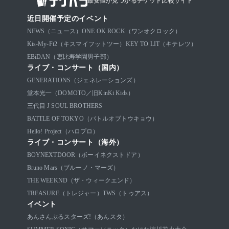
最安値が見つかるチケット比較サイト
近日開催予定のイベント
NEWS（ニュース）
ONE OK ROCK（ワンオクロック）
Kis-My-Ft2（キスマイフットツー）
KEY TO LIT（キテレツ）
EBiDAN（恵比寿学園男子部）
ライブ・コンサート（国内）
GENERATIONS（ジェネレーションズ）
堂本光一（DOMOTO／旧KinKi Kids）
三代目 J SOUL BROTHERS
BATTLE OF TOKYO（バトルオブトウキョウ）
Hello! Project（ハロプロ）
ライブ・コンサート（海外）
BOYNEXTDOOR（ボーイネクストドア）
Bruno Mars（ブルーノ・マーズ）
THE WEEKND（ザ・ウィークエンド）
TREASURE（トレジャー）
TWS（トゥアス）
イベント
あんさんぶるスターズ!（あんスタ）