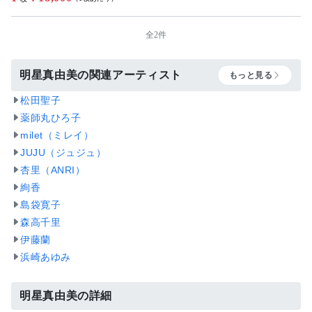
全2件
明星真由美の関連アーティスト
もっと見る
松田聖子
薬師丸ひろ子
milet（ミレイ）
JUJU（ジュジュ）
杏里（ANRI）
絢香
島袋寛子
森高千里
伊藤蘭
浜崎あゆみ
明星真由美の詳細