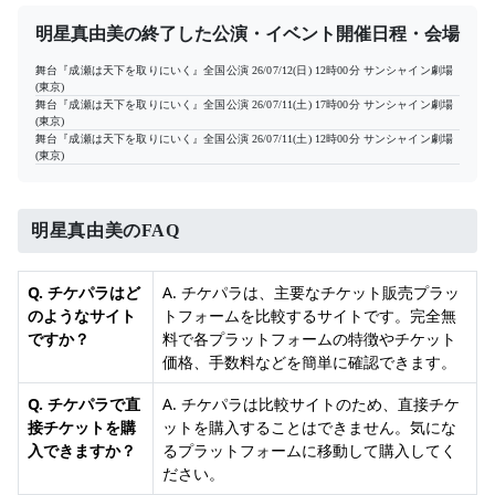
明星真由美の終了した公演・イベント開催日程・会場
舞台『成瀬は天下を取りにいく』全国公演
26/07/12(日) 12時00分
サンシャイン劇場
(東京)
舞台『成瀬は天下を取りにいく』全国公演
26/07/11(土) 17時00分
サンシャイン劇場
(東京)
舞台『成瀬は天下を取りにいく』全国公演
26/07/11(土) 12時00分
サンシャイン劇場
(東京)
明星真由美のFAQ
Q. チケパラはど
A. チケパラは、主要なチケット販売プラッ
のようなサイト
トフォームを比較するサイトです。完全無
ですか？
料で各プラットフォームの特徴やチケット
価格、手数料などを簡単に確認できます。
Q. チケパラで直
A. チケパラは比較サイトのため、直接チケ
接チケットを購
ットを購入することはできません。気にな
入できますか？
るプラットフォームに移動して購入してく
ださい。