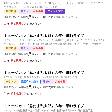
1階スタンディング席 メッセージにてURLをお送りいたします。 事前にイープラスアプリ
のダウンロード、会員登録をお願いいたします。
即決取引
電チケ
女性名義
ファンクラブ
26/08/18(火) 14時00分
Shibuya LOVEZ(東京)
情報源: チケジャム
1
￥20,000
（1枚あたり）
枚
ミュージカル『忍たま乱太郎』六年生単独ライブ
オフィシャル先行 1階スタンディング 分配が可能になりましたらイープラス スマチケに
て分配いたします。(8/12 15時以降) 分配後に受取評価をお願いいたします。 ご希望でした
ら事前に分配する...
即決取引
電チケ
女性名義
26/08/17(月) 18時45分
Shibuya LOVEZ(東京)
情報源: チケジャム
1
￥20,000
（1枚あたり）
枚
ミュージカル『忍たま乱太郎』六年生単独ライブ
2.5フレンズ先行1階席スタンディング公演日の2〜3日前発送予定
チケエク
認証済み出品者
電チケ
女性名義
26/08/18(火) 14時00分
Shibuya LOVEZ(東京)
情報源: チケ流
1
￥14,500
（1枚あたり）
枚
ミュージカル『忍たま乱太郎』六年生単独ライブ
2.5フレンズ先行座席未定 4階席(バルコニー席/着席)公演日の2〜3日前発送予定