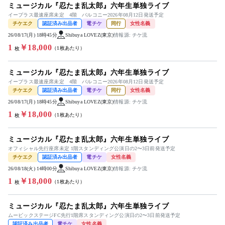
ミュージカル『忍たま乱太郎』六年生単独ライブ
イープラス最速座席未定 4階 バルコニー2026年08月12日発送予定
チケエク
認証済み出品者
電チケ
同行
女性名義
26/08/17(月) 18時45分
Shibuya LOVEZ(東京)
情報源: チケ流
1
￥18,000
（1枚あたり）
枚
ミュージカル『忍たま乱太郎』六年生単独ライブ
イープラス最速座席未定 4階 バルコニー2026年08月12日発送予定
チケエク
認証済み出品者
電チケ
同行
女性名義
26/08/17(月) 18時45分
Shibuya LOVEZ(東京)
情報源: チケ流
1
￥18,000
（1枚あたり）
枚
ミュージカル『忍たま乱太郎』六年生単独ライブ
オフィシャル先行座席未定 1階スタンディング公演日の2〜3日前発送予定
チケエク
認証済み出品者
電チケ
女性名義
26/08/18(火) 14時00分
Shibuya LOVEZ(東京)
情報源: チケ流
1
￥18,000
（1枚あたり）
枚
ミュージカル『忍たま乱太郎』六年生単独ライブ
ムービックステージFC先行1階席スタンディング公演日の2〜3日前発送予定
認証済み出品者
電チケ
女性名義