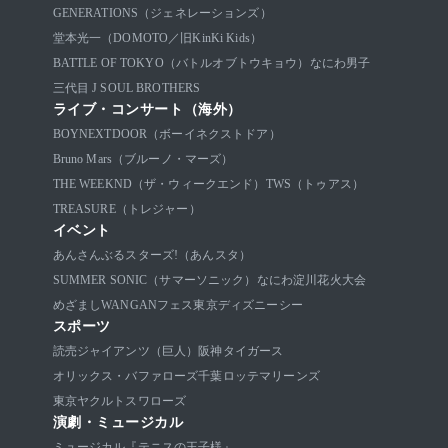
GENERATIONS（ジェネレーションズ）
堂本光一（DOMOTO／旧KinKi Kids）
BATTLE OF TOKYO（バトルオブトウキョウ）
なにわ男子
三代目 J SOUL BROTHERS
ライブ・コンサート（海外）
BOYNEXTDOOR（ボーイネクストドア）
Bruno Mars（ブルーノ・マーズ）
THE WEEKND（ザ・ウィークエンド）
TWS（トゥアス）
TREASURE（トレジャー）
イベント
あんさんぶるスターズ!（あんスタ）
SUMMER SONIC（サマーソニック）
なにわ淀川花火大会
めざましWANGANフェス
東京ディズニーシー
スポーツ
読売ジャイアンツ（巨人）
阪神タイガース
オリックス・バファローズ
千葉ロッテマリーンズ
東京ヤクルトスワローズ
演劇・ミュージカル
ミュージカル『テニスの王子様』