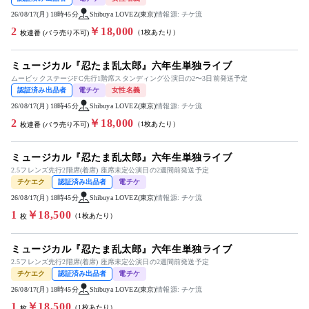
26/08/17(月) 18時45分
Shibuya LOVEZ(東京)
情報源: チケ流
2
￥18,000
（1枚あたり）
枚連番 (バラ売り不可)
ミュージカル『忍たま乱太郎』六年生単独ライブ
ムービックステージFC先行1階席スタンディング公演日の2〜3日前発送予定
認証済み出品者
電チケ
女性名義
26/08/17(月) 18時45分
Shibuya LOVEZ(東京)
情報源: チケ流
2
￥18,000
（1枚あたり）
枚連番 (バラ売り不可)
ミュージカル『忍たま乱太郎』六年生単独ライブ
2.5フレンズ先行2階席(着席) 座席未定公演日の2週間前発送予定
チケエク
認証済み出品者
電チケ
26/08/17(月) 18時45分
Shibuya LOVEZ(東京)
情報源: チケ流
1
￥18,500
（1枚あたり）
枚
ミュージカル『忍たま乱太郎』六年生単独ライブ
2.5フレンズ先行2階席(着席) 座席未定公演日の2週間前発送予定
チケエク
認証済み出品者
電チケ
26/08/17(月) 18時45分
Shibuya LOVEZ(東京)
情報源: チケ流
1
￥18,500
（1枚あたり）
枚