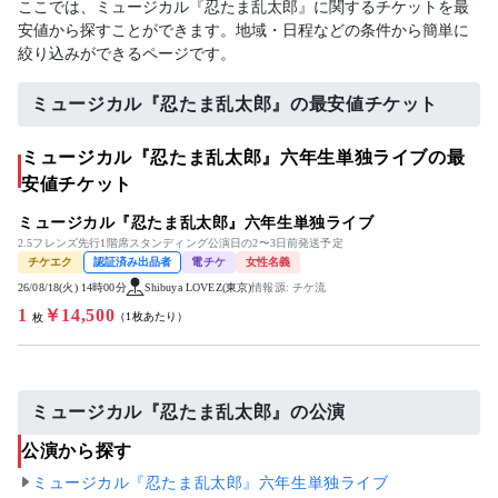
ここでは、ミュージカル『忍たま乱太郎』に関するチケットを最
安値から探すことができます。地域・日程などの条件から簡単に
絞り込みができるページです。
ミュージカル『忍たま乱太郎』の最安値チケット
ミュージカル『忍たま乱太郎』六年生単独ライブの最
安値チケット
ミュージカル『忍たま乱太郎』六年生単独ライブ
2.5フレンズ先行1階席スタンディング公演日の2〜3日前発送予定
チケエク
認証済み出品者
電チケ
女性名義
26/08/18(火) 14時00分
Shibuya LOVEZ(東京)
情報源: チケ流
1
￥14,500
（1枚あたり）
枚
ミュージカル『忍たま乱太郎』の公演
公演から探す
ミュージカル『忍たま乱太郎』六年生単独ライブ