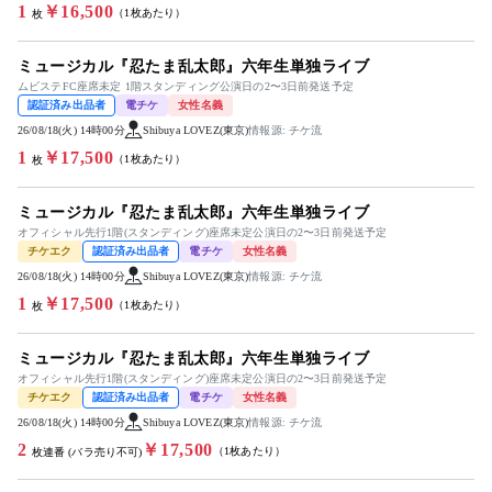
1
￥16,500
（1枚あたり）
枚
ミュージカル『忍たま乱太郎』六年生単独ライブ
ムビステFC座席未定 1階スタンディング公演日の2〜3日前発送予定
認証済み出品者
電チケ
女性名義
26/08/18(火) 14時00分
Shibuya LOVEZ(東京)
情報源: チケ流
1
￥17,500
（1枚あたり）
枚
ミュージカル『忍たま乱太郎』六年生単独ライブ
オフィシャル先行1階(スタンディング)座席未定公演日の2〜3日前発送予定
チケエク
認証済み出品者
電チケ
女性名義
26/08/18(火) 14時00分
Shibuya LOVEZ(東京)
情報源: チケ流
1
￥17,500
（1枚あたり）
枚
ミュージカル『忍たま乱太郎』六年生単独ライブ
オフィシャル先行1階(スタンディング)座席未定公演日の2〜3日前発送予定
チケエク
認証済み出品者
電チケ
女性名義
26/08/18(火) 14時00分
Shibuya LOVEZ(東京)
情報源: チケ流
2
￥17,500
（1枚あたり）
枚連番 (バラ売り不可)