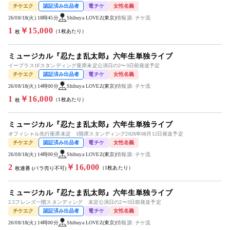
チケエク
認証済み出品者
電チケ
女性名義
26/08/18(火) 18時45分
Shibuya LOVEZ(東京)
情報源: チケ流
1
￥15,000
（1枚あたり）
枚
ミュージカル『忍たま乱太郎』六年生単独ライブ
イープラス1Fスタンディング座席未定公演日の2〜3日前発送予定
チケエク
認証済み出品者
電チケ
女性名義
26/08/18(火) 14時00分
Shibuya LOVEZ(東京)
情報源: チケ流
1
￥16,000
（1枚あたり）
枚
ミュージカル『忍たま乱太郎』六年生単独ライブ
オフィシャル先行座席未定 1階席スタンディング2026年08月12日発送予定
チケエク
認証済み出品者
電チケ
女性名義
26/08/18(火) 14時00分
Shibuya LOVEZ(東京)
情報源: チケ流
2
￥16,000
（1枚あたり）
枚連番 (バラ売り不可)
ミュージカル『忍たま乱太郎』六年生単独ライブ
2.5フレンズ一階スタンディング 未定公演日の2〜3日前発送予定
チケエク
認証済み出品者
電チケ
女性名義
26/08/18(火) 14時00分
Shibuya LOVEZ(東京)
情報源: チケ流