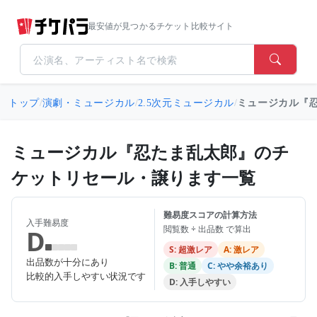
最安値が見つかるチケット比較サイト
トップ
/
演劇・ミュージカル
/
2.5次元ミュージカル
/
ミュージカル『
ミュージカル『忍たま乱太郎』のチ
ケットリセール・譲ります一覧
難易度スコアの計算方法
入手難易度
閲覧数 ÷ 出品数 で算出
D
S: 超激レア
A: 激レア
出品数が十分にあり
B: 普通
C: やや余裕あり
比較的入手しやすい状況です
D: 入手しやすい