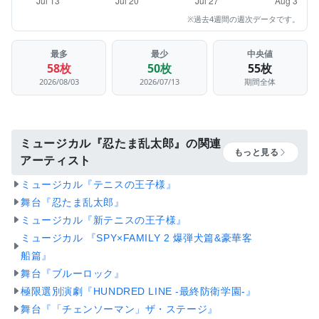
※過去4週間の週次データです。
最多
最少
中央値
58枚
50枚
55枚
2026/08/03
2026/07/13
期間全体
ミュージカル『忍たま乱太郎』の関連
もっと見る
アーティスト
ミュージカル『テニスの王子様』
舞台『忍たま乱太郎』
ミュージカル『新テニスの王子様』
ミュージカル 『SPY×FAMILY 2 爆弾犬篇&豪華客
船篇』
舞台『ブルーロック』
極限選別演劇『HUNDRED LINE -最終防衛学園-』
舞台『「チェンソーマン」ザ・ステージ』