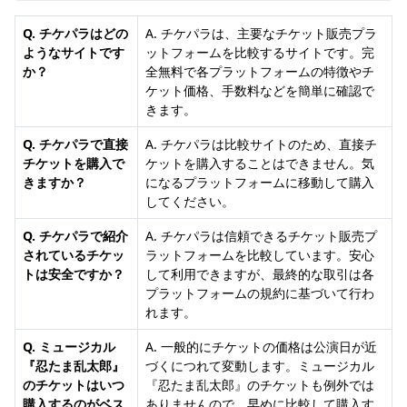
Q. チケパラはどの
A. チケパラは、主要なチケット販売プラ
ようなサイトです
ットフォームを比較するサイトです。完
か？
全無料で各プラットフォームの特徴やチ
ケット価格、手数料などを簡単に確認で
きます。
Q. チケパラで直接
A. チケパラは比較サイトのため、直接チ
チケットを購入で
ケットを購入することはできません。気
きますか？
になるプラットフォームに移動して購入
してください。
Q. チケパラで紹介
A. チケパラは信頼できるチケット販売プ
されているチケッ
ラットフォームを比較しています。安心
トは安全ですか？
して利用できますが、最終的な取引は各
プラットフォームの規約に基づいて行わ
れます。
Q. ミュージカル
A. 一般的にチケットの価格は公演日が近
『忍たま乱太郎』
づくにつれて変動します。ミュージカル
のチケットはいつ
『忍たま乱太郎』のチケットも例外では
購入するのがベス
ありませんので、早めに比較して購入す