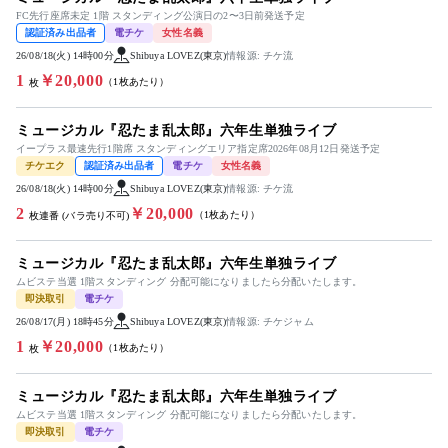
FC先行座席未定 1階 スタンディング公演日の2〜3日前発送予定
認証済み出品者
電チケ
女性名義
26/08/18(火) 14時00分
Shibuya LOVEZ(東京)
情報源: チケ流
1
￥20,000
（1枚あたり）
枚
ミュージカル『忍たま乱太郎』六年生単独ライブ
イープラス最速先行1階席 スタンディングエリア指定席2026年08月12日発送予定
チケエク
認証済み出品者
電チケ
女性名義
26/08/18(火) 14時00分
Shibuya LOVEZ(東京)
情報源: チケ流
2
￥20,000
（1枚あたり）
枚連番 (バラ売り不可)
ミュージカル『忍たま乱太郎』六年生単独ライブ
ムビステ当選 1階スタンディング 分配可能になりましたら分配いたします。
即決取引
電チケ
26/08/17(月) 18時45分
Shibuya LOVEZ(東京)
情報源: チケジャム
1
￥20,000
（1枚あたり）
枚
ミュージカル『忍たま乱太郎』六年生単独ライブ
ムビステ当選 1階スタンディング 分配可能になりましたら分配いたします。
即決取引
電チケ