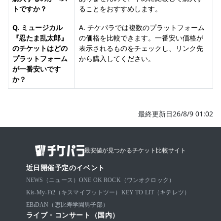
トですか？
ることをおすすめします。
Q. ミュージカル
A. チケパラでは複数のプラットフォーム
『忍たま乱太郎』
の価格を比較できます。一番安い価格が
のチケットはどの
表示されるものをチェックし、リンク先
プラットフォーム
から購入してください。
が一番安いです
か？
最終更新日26/8/9 01:02
最安値が見つかるチケット比較サイト
近日開催予定のイベント
NEWS（ニュース）
ONE OK ROCK（ワンオクロック）
Kis-My-Ft2（キスマイフットツー）
KEY TO LIT（キテレツ）
EBiDAN（恵比寿学園男子部）
ライブ・コンサート（国内）