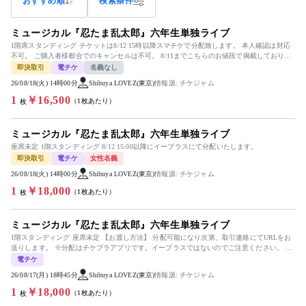
おすすめ順
検索条件
ミュージカル『忍たま乱太郎』六年生単独ライブ
1階席スタンディング チケットは8/12 15時以降スマチケで分配致します。 本人確認は対応
不可。 ご購入者様都合でのキャンセルは不可。 8/11までこちらのお値段で掲載しておりま
す。スマチケ...
即決取引
電チケ
名義なし
26/08/18(火) 14時00分
Shibuya LOVEZ(東京)
情報源: チケジャム
1
￥16,500
（1枚あたり）
枚
ミュージカル『忍たま乱太郎』六年生単独ライブ
座席未定 1階スタンディング 8/12 15:00以降にイープラスにて分配いたします。
即決取引
電チケ
女性名義
26/08/18(火) 14時00分
Shibuya LOVEZ(東京)
情報源: チケジャム
1
￥18,000
（1枚あたり）
枚
ミュージカル『忍たま乱太郎』六年生単独ライブ
1階スタンディング 座席未定 【お渡し方法】 分配可能になり次第、取引連絡にてURLをお
送りします。 ※分配はチケプラアプリです。イープラスではないのでご注意ください。 ※
分配可能時間はイープラ...
電チケ
26/08/17(月) 18時45分
Shibuya LOVEZ(東京)
情報源: チケジャム
1
￥18,000
（1枚あたり）
枚