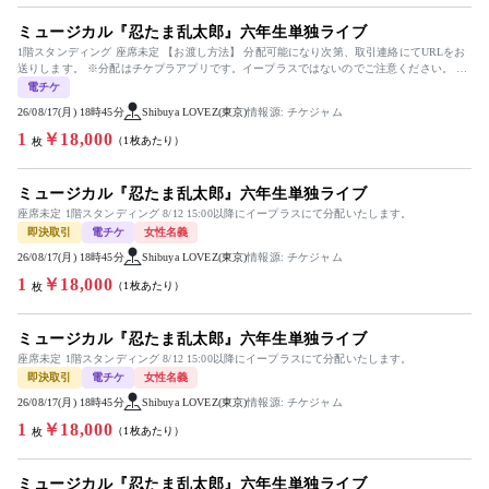
ミュージカル『忍たま乱太郎』六年生単独ライブ
1階スタンディング 座席未定 【お渡し方法】 分配可能になり次第、取引連絡にてURLをお
送りします。 ※分配はチケプラアプリです。イープラスではないのでご注意ください。 ※
分配可能時間はイープラ...
電チケ
26/08/17(月) 18時45分
Shibuya LOVEZ(東京)
情報源: チケジャム
1
￥18,000
（1枚あたり）
枚
ミュージカル『忍たま乱太郎』六年生単独ライブ
座席未定 1階スタンディング 8/12 15:00以降にイープラスにて分配いたします。
即決取引
電チケ
女性名義
26/08/17(月) 18時45分
Shibuya LOVEZ(東京)
情報源: チケジャム
1
￥18,000
（1枚あたり）
枚
ミュージカル『忍たま乱太郎』六年生単独ライブ
座席未定 1階スタンディング 8/12 15:00以降にイープラスにて分配いたします。
即決取引
電チケ
女性名義
26/08/17(月) 18時45分
Shibuya LOVEZ(東京)
情報源: チケジャム
1
￥18,000
（1枚あたり）
枚
ミュージカル『忍たま乱太郎』六年生単独ライブ