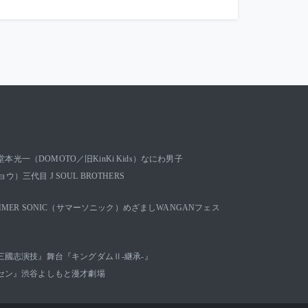
堂本光一（DOMOTO／旧KinKi Kids）
なにわ男子
キョウ）
三代目 J SOUL BROTHERS
MMER SONIC（サマーソニック）
めざましWANGANフェス
三國志演技』
舞台『キングダムⅡ-継承-』
セン』
渋谷よしもと漫才劇場