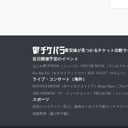
最安値が見つかるチケット比較サ
近日開催予定のイベント
なにわ男子
NEWS（ニュース）
ONE OK ROCK（ワンオクロ
Kis-My-Ft2（キスマイフットツー）
KEY TO LIT（キテレツ）
ライブ・コンサート（海外）
BOYNEXTDOOR（ボーイネクストドア）
Bruno Mars（
THE WEEKND（ザ・ウィークエンド）
TREASURE（トレジ
スポーツ
読売ジャイアンツ（巨人）
阪神タイガース
千葉ロッテマリー
高校野球（夏の甲子園）