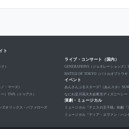
イト
ライブ・コンサート（国内）
ック）
GENERATIONS（ジェネレーションズ）
BATTLE OF TOKYO（バトルオブトウ
イベント
ブルーノ・マーズ）
あんさんぶるスターズ!（あんスタ）
SU
ャー）
TWS（トゥアス）
なにわ淀川花火大会
東京ディズニーシー
演劇・ミュージカル
ンズ
オリックス・バファローズ
ミュージカル『テニスの王子様』
剣劇『
ミュージカル『ディア・エヴァン・ハン