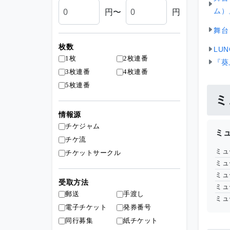
円〜
円
ム）
舞台
枚数
LU
1枚
2枚連番
『葵
3枚連番
4枚連番
5枚連番
ミ
情報源
チケジャム
ミ
チケ流
ミュ
チケットサークル
ミュ
ミュ
受取方法
ミュ
郵送
手渡し
ミュ
電子チケット
発券番号
同行募集
紙チケット