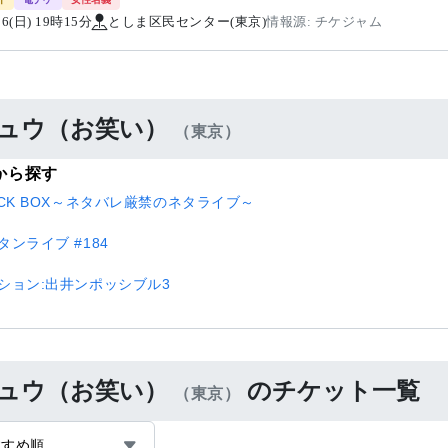
/16(日) 19時15分
としま区民センター(東京)
情報源: チケジャム
ュウ（お笑い）
（東京）
から探す
ACK BOX～ネタバレ厳禁のネタライブ～
タンライブ #184
ション:出井ンポッシブル3
ュウ（お笑い）
のチケット一覧
（東京）
すすめ順