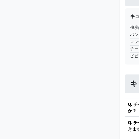
キ
強炭
パン
マン
チーノ
ビビ
キ
Q.
か？
Q.
きま