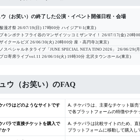
ュウ（お笑い）の終了した公演・イベント開催日程・会場
酸漫才祭
26/07/19(日) 17時00分
ハイジアV-1(東京)
プキンポテトフライ谷のマンザイツッコミザンマイ！
26/07/17(金) 20時
ザイクールビズ
26/06/30(火) 20時00分
座・高円寺2(東京)
スペシャルネタライブ「JUNE SPECIAL NETA TINO 2026」
26/06/29(
プロ寄席ライブvol.11
26/06/16(火) 19時30分
北沢タウンホール(東京)
ュウ（お笑い）のFAQ
 チケパラはどのようなサイトです
A. チケパラは、主要なチケット販
で各プラットフォームの特徴やチケ
 チケパラで直接チケットを購入で
A. チケパラは比較サイトのため、
すか？
プラットフォームに移動して購入し