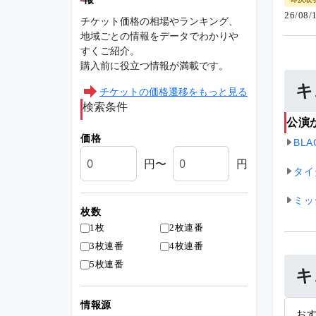
26/08
チケット価格の相場やランキング、
地域ごとの情報をデータでわかりや
すくご紹介。
購入前に役立つ情報が満載です。
キ
チケットの価格遷移をもっと見る
検索条件
公演
価格
BL
円〜
円
タイ
ミッ
枚数
1枚
2枚連番
3枚連番
4枚連番
5枚連番
キ
情報源
お