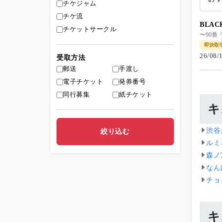
チケジャム
チケ流
BLA
チケットサークル
〜90番
即決取
26/08
受取方法
郵送
手渡し
電子チケット
発券番号
同行募集
紙チケット
キ
渋谷
ルミ
森ノ
なん
チョ
キ