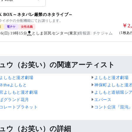
CK BOX～ネタバレ厳禁のネタライブ～
 ライポケの分配機能にてお譲りします。
￥2,
引
電チケ
女性名義
（1枚あ
/16(日) 19時15分
としま区民センター(東京)
情報源: チケジャム
ュウ（お笑い）の関連アーティスト
よしもと漫才劇場
よしもと漫才劇場
ネtheよしもと
神保町よしもと漫
宮よしもと漫才劇場
よしもと道頓堀シ
ばグランド花月
エバース
コレートプラネット
コント公演『混沌
ュウ（お笑い）の詳細