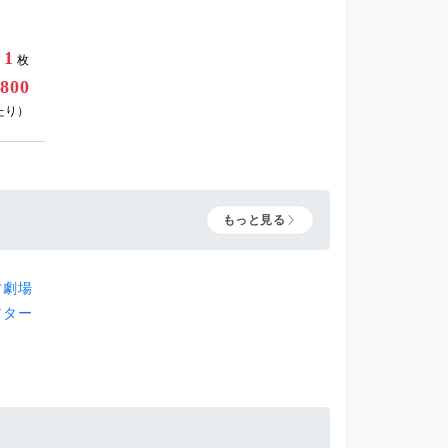
1
枚
800
たり）
もっと見る
才劇場
アター
』