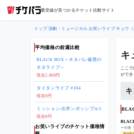
最安値が見つかるチケット比較サイト
トップ
/
演劇・ミュージカル
/
お笑いライブ
/
キュウ（
平均価格の前週比較
キ
BLACK BOX～ネタバレ厳禁の
ネタライブ～
ここで
ができ
現在2,800円
タイタンライブ #184
キ
現在0円
ミッション:出井ンポッシブル3
BL
現在0円
BLA
お笑いライブのチケット価格情
〜90番
報
即決取