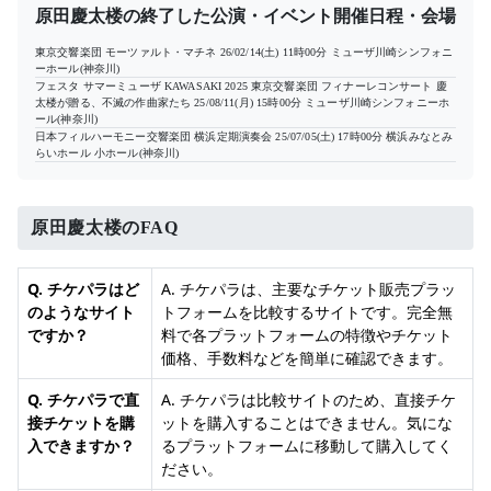
原田慶太楼の終了した公演・イベント開催日程・会場
東京交響楽団 モーツァルト・マチネ
26/02/14(土) 11時00分
ミューザ川崎シンフォニ
ーホール(神奈川)
フェスタ サマーミューザ KAWASAKI 2025 東京交響楽団 フィナーレコンサート 慶
太楼が贈る、不滅の作曲家たち
25/08/11(月) 15時00分
ミューザ川崎シンフォニーホ
ール(神奈川)
日本フィルハーモニー交響楽団 横浜定期演奏会
25/07/05(土) 17時00分
横浜みなとみ
らいホール 小ホール(神奈川)
原田慶太楼のFAQ
Q. チケパラはど
A. チケパラは、主要なチケット販売プラッ
のようなサイト
トフォームを比較するサイトです。完全無
ですか？
料で各プラットフォームの特徴やチケット
価格、手数料などを簡単に確認できます。
Q. チケパラで直
A. チケパラは比較サイトのため、直接チケ
接チケットを購
ットを購入することはできません。気にな
入できますか？
るプラットフォームに移動して購入してく
ださい。