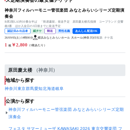
ズ定期演奏会の最安値チケット
神奈川フィルハーモニー管弦楽団 みなとみらいシリーズ定期演
奏会
B席2階LA3列10番台半ば 「簡易書留」発送予定 原田慶太楼氏指揮 コープランド:交響
曲3番 ほか入金日の3日後までに発送予定
認証済み出品者
紙チケ
郵送
男性名義
あんしん配送OK
26/09/05(土) 14時00分
横浜みなとみらいホール 大ホール(神奈川)
情報源: チケ流
1
￥2,800
（1枚あたり）
枚
原田慶太楼
（神奈川）
地域から探す
神奈川
東京
群馬
愛知
北海道
岐阜
公演から探す
神奈川フィルハーモニー管弦楽団 みなとみらいシリーズ定期
演奏会
フェスタ サマーミューザ KAWASAKI 2026 東京交響楽団 フ