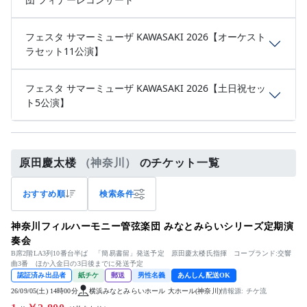
フェスタ サマーミューザ KAWASAKI 2026【オーケスト
ラセット11公演】
フェスタ サマーミューザ KAWASAKI 2026【土日祝セッ
ト5公演】
原田慶太楼
（神奈川）
のチケット一覧
おすすめ順
検索条件
神奈川フィルハーモニー管弦楽団 みなとみらいシリーズ定期演
奏会
B席2階LA3列10番台半ば 「簡易書留」発送予定 原田慶太楼氏指揮 コープランド:交響
曲3番 ほか入金日の3日後までに発送予定
認証済み出品者
紙チケ
郵送
男性名義
あんしん配送OK
26/09/05(土) 14時00分
横浜みなとみらいホール 大ホール(神奈川)
情報源: チケ流