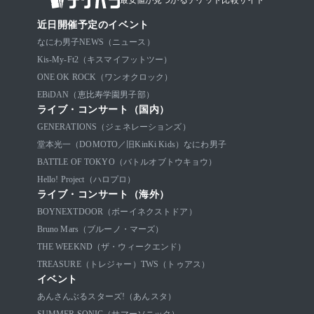
最安値が見つかるチケット比較サイト
近日開催予定のイベント
なにわ男子
NEWS（ニュース）
Kis-My-Ft2（キスマイフットツー）
ONE OK ROCK（ワンオクロック）
EBiDAN（恵比寿学園男子部）
ライブ・コンサート（国内）
GENERATIONS（ジェネレーションズ）
堂本光一（DOMOTO／旧KinKi Kids）
なにわ男子
BATTLE OF TOKYO（バトルオブトウキョウ）
Hello! Project（ハロプロ）
ライブ・コンサート（海外）
BOYNEXTDOOR（ボーイネクストドア）
Bruno Mars（ブルーノ・マーズ）
THE WEEKND（ザ・ウィークエンド）
TREASURE（トレジャー）
TWS（トゥアス）
イベント
あんさんぶるスターズ!（あんスタ）