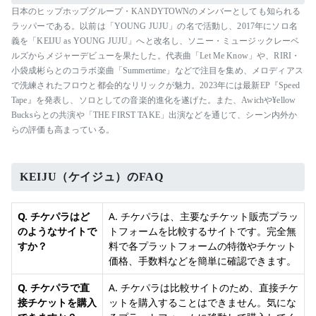
日本のヒップホップグループ・KANDYTOWNのメンバーとしても知られる
ラッパーである。以前は「YOUNG JUJU」の名で活動し、2017年にソロ名
義を「KEIJU as YOUNG JUJU」へと改名し、ソニー・ミュージックレーベ
ルズからメジャーデビューを果たした。代表曲「Let Me Know」や、RIRI・
小袋成彬らとのコラボ楽曲「Summertime」などで注目を集め、メロディアス
で洗練されたフロウと都会的なリリックが魅力。2023年には最新EP『Speed
Tape』を発表し、ソロとしての音楽的進化を遂げた。また、Awichや¥ellow
Bucksらとの共演や「THE FIRST TAKE」出演などを通じて、シーン内外か
らの評価も高まっている。
KEIJU（ケイジュ）のFAQ
Q. チケパラはど
A. チケパラは、主要なチケット販売プラッ
のようなサイトで
トフォームを比較するサイトです。完全無
すか？
料で各プラットフォームの特徴やチケット
価格、手数料などを簡単に確認できます。
Q. チケパラで直
A. チケパラは比較サイトのため、直接チケ
接チケットを購入
ットを購入することはできません。気にな