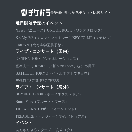
最安値が見つかるチケット比較サイト
近日開催予定のイベント
NEWS（ニュース）
ONE OK ROCK（ワンオクロック）
Kis-My-Ft2（キスマイフットツー）
KEY TO LIT（キテレツ）
EBiDAN（恵比寿学園男子部）
ライブ・コンサート（国内）
GENERATIONS（ジェネレーションズ）
堂本光一（DOMOTO／旧KinKi Kids）
なにわ男子
BATTLE OF TOKYO（バトルオブトウキョウ）
三代目 J SOUL BROTHERS
ライブ・コンサート（海外）
BOYNEXTDOOR（ボーイネクストドア）
Bruno Mars（ブルーノ・マーズ）
THE WEEKND（ザ・ウィークエンド）
TREASURE（トレジャー）
TWS（トゥアス）
イベント
あんさんぶるスターズ!（あんスタ）