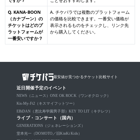
ですか？
ことをおすすめします。
Q. KANA-BOON
A. チケパラでは複数のプラットフォーム
（カナブーン）の
の価格を比較できます。一番安い価格が
チケットはどのプ
表示されるものをチェックし、リンク先
ラットフォームが
から購入してください。
一番安いですか？
最安値が見つかるチケット比較サイト
近日開催予定のイベント
NEWS（ニュース）
ONE OK ROCK（ワンオクロック）
Kis-My-Ft2（キスマイフットツー）
EBiDAN（恵比寿学園男子部）
KEY TO LIT（キテレツ）
ライブ・コンサート（国内）
GENERATIONS（ジェネレーションズ）
堂本光一（DOMOTO／旧KinKi Kids）