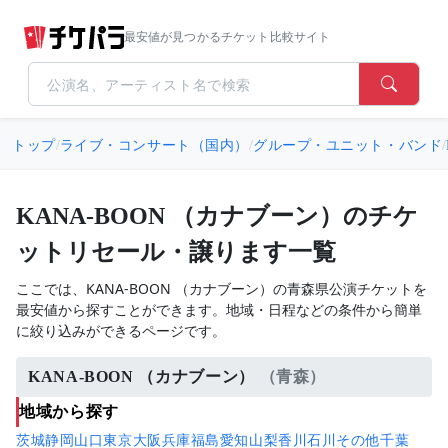
最安値が見つかるチケット比較サイト
トップ
/
ライブ・コンサート（国内）
/
グループ・ユニット・バンド
/
KANA-BOON （カナブーン）のチケ
ットリセール・譲ります一覧
ここでは、KANA-BOON （カナブーン）の青森県公演チケットを
最安値から探すことができます。地域・日程などの条件から簡単
に絞り込みができるページです。
KANA-BOON （カナブーン）
（青森）
地域から探す
茨城
静岡
山口
東京
大阪
兵庫
福島
愛知
山梨
香川
石川
その他
千葉