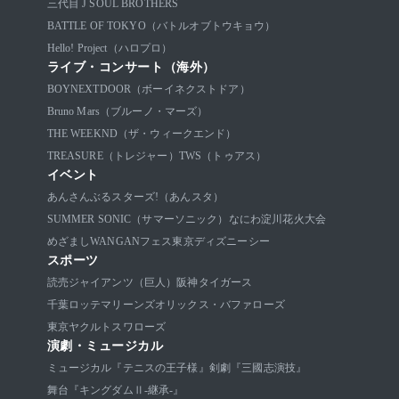
三代目 J SOUL BROTHERS
BATTLE OF TOKYO（バトルオブトウキョウ）
Hello! Project（ハロプロ）
ライブ・コンサート（海外）
BOYNEXTDOOR（ボーイネクストドア）
Bruno Mars（ブルーノ・マーズ）
THE WEEKND（ザ・ウィークエンド）
TREASURE（トレジャー）
TWS（トゥアス）
イベント
あんさんぶるスターズ!（あんスタ）
SUMMER SONIC（サマーソニック）
なにわ淀川花火大会
めざましWANGANフェス
東京ディズニーシー
スポーツ
読売ジャイアンツ（巨人）
阪神タイガース
千葉ロッテマリーンズ
オリックス・バファローズ
東京ヤクルトスワローズ
演劇・ミュージカル
ミュージカル『テニスの王子様』
剣劇『三國志演技』
舞台『キングダムⅡ-継承-』