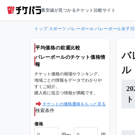
最安値が見つかるチケット比較サイト
トップ
/
スポーツ
/
バレーボール
/
バレーボール女子日
平均価格の前週比較
バ
バレーボールのチケット価格情
報
ル
チケット価格の相場やランキング、
地域ごとの情報をデータでわかりや
すくご紹介。
2
購入前に役立つ情報が満載です。
ト
チケットの価格遷移をもっと見る
検索条件
価格
円〜
円