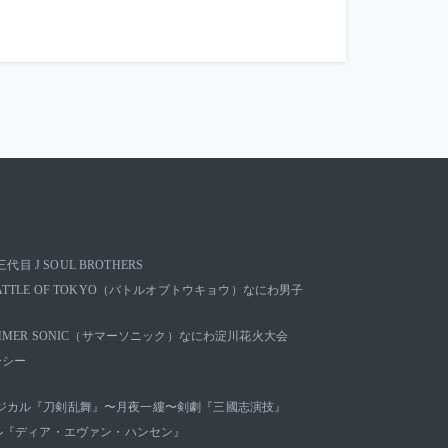
三代目 J SOUL BROTHERS
ATTLE OF TOKYO（バトルオブトウキョウ）
なにわ男子
MMER SONIC（サマーソニック）
なにわ淀川花火大会
ーシー
ジカル『刀剣乱舞』〜月夜一縷〜
剣劇『三國志演技』
ル『ディア・エヴァン・ハンセン』