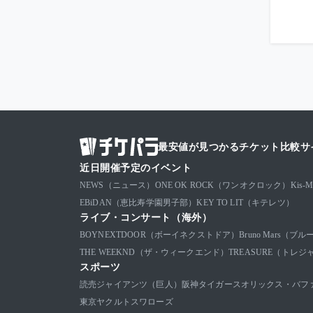
最安値が見つかるチケット比較サ
近日開催予定のイベント
NEWS（ニュース）
ONE OK ROCK（ワンオクロック）
Kis
EBiDAN（恵比寿学園男子部）
KEY TO LIT（キテレツ）
ライブ・コンサート（海外）
BOYNEXTDOOR（ボーイネクストドア）
Bruno Mars（
THE WEEKND（ザ・ウィークエンド）
TREASURE（トレジ
スポーツ
読売ジャイアンツ（巨人）
阪神タイガース
オリックス・バフ
東京ヤクルトスワローズ