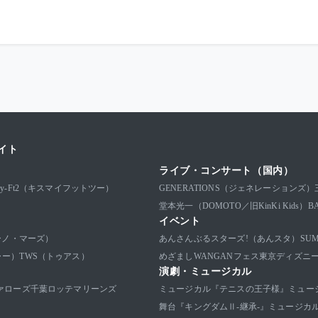
イト
ライブ・コンサート（国内）
-My-Ft2（キスマイフットツー）
GENERATIONS（ジェネレーションズ）
堂本光一（DOMOTO／旧KinKi Kids）
B
イベント
ブルーノ・マーズ）
あんさんぶるスターズ!（あんスタ）
SU
ャー）
TWS（トゥアス）
めざましWANGANフェス
東京ディズニ
演劇・ミュージカル
ァローズ
千葉ロッテマリーンズ
ミュージカル『テニスの王子様』
ミュー
舞台『キングダムⅡ-継承-』
ミュージカ