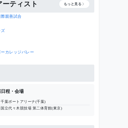
アーティスト
もっと見る
国際親善試合
ーズ
パーカレッジバレー
催日程・会場
千葉ポートアリーナ(千葉)
国立代々木競技場 第二体育館(東京)