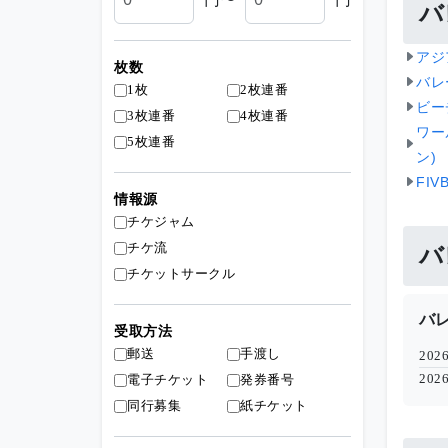
バ
アジ
枚数
バレ
1枚
2枚連番
ビー
3枚連番
4枚連番
ワー
5枚連番
ン)
FI
情報源
チケジャム
チケ流
バ
チケットサークル
バ
受取方法
郵送
手渡し
20
20
電子チケット
発券番号
同行募集
紙チケット