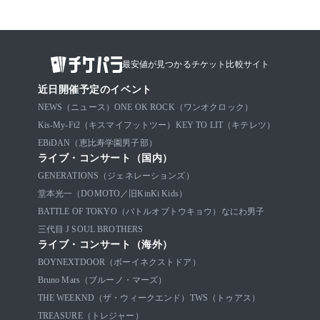
最安値が見つかるチケット比較サイト
近日開催予定のイベント
NEWS（ニュース）
ONE OK ROCK（ワンオクロック）
Kis-My-Ft2（キスマイフットツー）
KEY TO LIT（キテレツ）
EBiDAN（恵比寿学園男子部）
ライブ・コンサート（国内）
GENERATIONS（ジェネレーションズ）
堂本光一（DOMOTO／旧KinKi Kids）
BATTLE OF TOKYO（バトルオブトウキョウ）
なにわ男子
三代目 J SOUL BROTHERS
ライブ・コンサート（海外）
BOYNEXTDOOR（ボーイネクストドア）
Bruno Mars（ブルーノ・マーズ）
THE WEEKND（ザ・ウィークエンド）
TWS（トゥアス）
TREASURE（トレジャー）