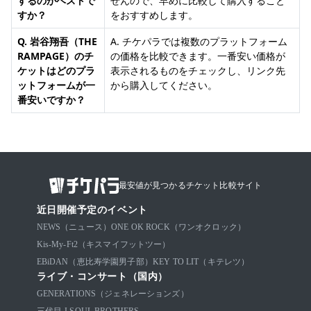
するのがベストで
せんので、早めに比較して購入すること
すか？
をおすすめします。
Q. 岩谷翔吾（THE
A. チケパラでは複数のプラットフォーム
RAMPAGE）のチ
の価格を比較できます。一番安い価格が
ケットはどのプラ
表示されるものをチェックし、リンク先
ットフォームが一
から購入してください。
番安いですか？
最安値が見つかるチケット比較サイト
近日開催予定のイベント
NEWS（ニュース）
ONE OK ROCK（ワンオクロック）
Kis-My-Ft2（キスマイフットツー）
EBiDAN（恵比寿学園男子部）
KEY TO LIT（キテレツ）
ライブ・コンサート（国内）
GENERATIONS（ジェネレーションズ）