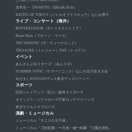
三代目 J SOUL BROTHERS
堂本光一（DOMOTO／旧KinKi Kids）
BATTLE OF TOKYO（バトルオブトウキョウ）
なにわ男子
ライブ・コンサート（海外）
BOYNEXTDOOR（ボーイネクストドア）
Bruno Mars（ブルーノ・マーズ）
THE WEEKND（ザ・ウィークエンド）
TREASURE（トレジャー）
TWS（トゥアス）
イベント
あんさんぶるスターズ!（あんスタ）
SUMMER SONIC（サマーソニック）
なにわ淀川花火大会
めざましWANGANフェス
東京ディズニーシー
スポーツ
読売ジャイアンツ（巨人）
阪神タイガース
オリックス・バファローズ
千葉ロッテマリーンズ
東京ヤクルトスワローズ
演劇・ミュージカル
ミュージカル『テニスの王子様』
ミュージカル『刀剣乱舞』〜月夜一縷〜
剣劇『三國志演技』