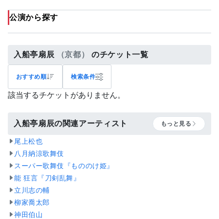
公演から探す
入船亭扇辰
（京都）
のチケット一覧
おすすめ順
検索条件
該当するチケットがありません。
入船亭扇辰の関連アーティスト
もっと見る
尾上松也
八月納涼歌舞伎
スーパー歌舞伎『もののけ姫』
能 狂言『刀剣乱舞』
立川志の輔
柳家喬太郎
神田伯山