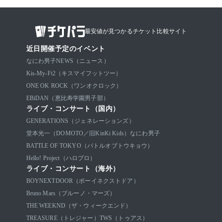
最安値が見つかるチケット比較サイト
近日開催予定のイベント
なにわ男子
NEWS（ニュース）
Kis-My-Ft2（キスマイフットツー）
ONE OK ROCK（ワンオクロック）
EBiDAN（恵比寿学園男子部）
ライブ・コンサート（国内）
GENERATIONS（ジェネレーションズ）
堂本光一（DOMOTO／旧KinKi Kids）
なにわ男子
BATTLE OF TOKYO（バトルオブトウキョウ）
Hello! Project（ハロプロ）
ライブ・コンサート（海外）
BOYNEXTDOOR（ボーイネクストドア）
Bruno Mars（ブルーノ・マーズ）
THE WEEKND（ザ・ウィークエンド）
TREASURE（トレジャー）
TWS（トゥアス）