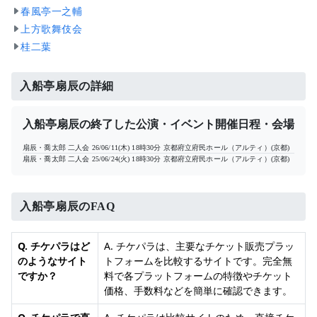
春風亭一之輔
上方歌舞伎会
桂二葉
入船亭扇辰の詳細
入船亭扇辰の終了した公演・イベント開催日程・会場
扇辰・喬太郎 二人会
26/06/11(木) 18時30分
京都府立府民ホール（アルティ）(京都)
扇辰・喬太郎 二人会
25/06/24(火) 18時30分
京都府立府民ホール（アルティ）(京都)
入船亭扇辰のFAQ
Q. チケパラはど
A. チケパラは、主要なチケット販売プラッ
のようなサイト
トフォームを比較するサイトです。完全無
ですか？
料で各プラットフォームの特徴やチケット
価格、手数料などを簡単に確認できます。