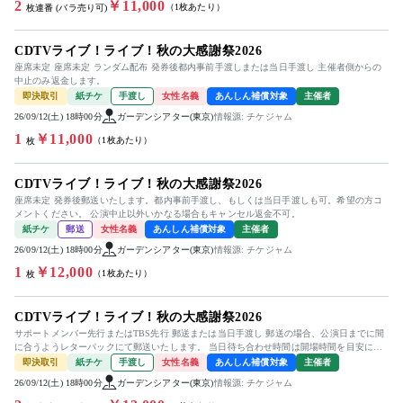
2
￥11,000
（1枚あたり）
枚連番 (バラ売り可)
CDTVライブ！ライブ！秋の大感謝祭2026
座席未定 座席未定 ランダム配布 発券後都内事前手渡しまたは当日手渡し 主催者側からの
中止のみ返金します。
即決取引
紙チケ
手渡し
女性名義
あんしん補償対象
主催者
26/09/12(土) 18時00分
ガーデンシアター(東京)
情報源: チケジャム
1
￥11,000
（1枚あたり）
枚
CDTVライブ！ライブ！秋の大感謝祭2026
座席未定 発券後郵送いたします。都内事前手渡し、もしくは当日手渡しも可。希望の方コ
メントください。 公演中止以外いかなる場合もキャンセル返金不可。
紙チケ
郵送
女性名義
あんしん補償対象
主催者
26/09/12(土) 18時00分
ガーデンシアター(東京)
情報源: チケジャム
1
￥12,000
（1枚あたり）
枚
CDTVライブ！ライブ！秋の大感謝祭2026
サポートメンバー先行またはTBS先行 郵送または当日手渡し 郵送の場合、公演日までに間
に合うようレターパックにて郵送いたします。 当日待ち合わせ時間は開場時間を目安にこ
ちらが指定した場所での...
即決取引
紙チケ
手渡し
女性名義
あんしん補償対象
主催者
26/09/12(土) 18時00分
ガーデンシアター(東京)
情報源: チケジャム