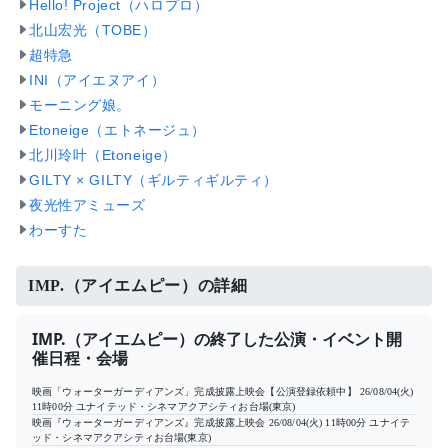
Hello! Project（ハロプロ）
北山宏光（TOBE）
超特急
INI（アイエヌアイ）
モーニング娘。
Etoneige（エトネージュ）
北川玲叶（Etoneige）
GILTY × GILTY（ギルティギルティ）
夜光性アミューズ
わーすた
IMP.（アイエムピー）の詳細
IMP.（アイエムピー）の終了した公演・イベント開
催日程・会場
映画「ウォーターガーディアンズ」完成披露上映会【公演登録依頼中】
26/08/04(火)
11時00分
ユナイテッド・シネマアクアシティお台場(東京)
映画『ウォーターガーディアンズ』完成披露上映会
26/08/04(火) 11時00分
ユナイテ
ッド・シネマアクアシティお台場(東京)