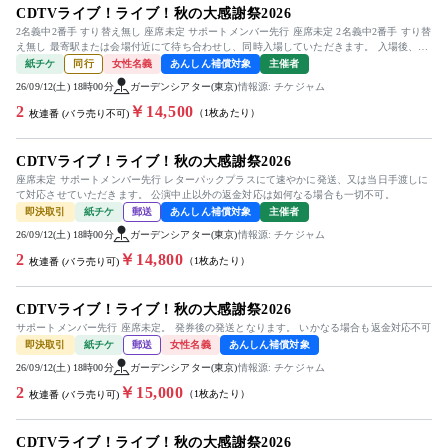
CDTVライブ！ライブ！秋の大感謝祭2026
2名義中2番手 すり替え無し 座席未定 サポートメンバー先行 座席未定 2名義中2番手 すり替
え無し 最寄駅または会場付近にて待ち合わせし、同時入場していただきます。 入場後、一
旦チケット...
紙チケ
同行
女性名義
あんしん補償対象
主催者
26/09/12(土) 18時00分
ガーデンシアター(東京)
情報源: チケジャム
2
￥14,500
（1枚あたり）
枚連番 (バラ売り不可)
CDTVライブ！ライブ！秋の大感謝祭2026
座席未定 サポートメンバー先行 レターパックプラスにて速やかに発送、又は当日手渡しに
て対応させていただきます。 公演中止以外の返金対応は如何なる場合も一切不可。
即決取引
紙チケ
郵送
あんしん補償対象
主催者
26/09/12(土) 18時00分
ガーデンシアター(東京)
情報源: チケジャム
2
￥14,800
（1枚あたり）
枚連番 (バラ売り可)
CDTVライブ！ライブ！秋の大感謝祭2026
サポートメンバー先行 座席未定。 発券後の発送となります。 いかなる場合も返金対応不可
即決取引
紙チケ
郵送
女性名義
あんしん補償対象
26/09/12(土) 18時00分
ガーデンシアター(東京)
情報源: チケジャム
2
￥15,000
（1枚あたり）
枚連番 (バラ売り可)
CDTVライブ！ライブ！秋の大感謝祭2026