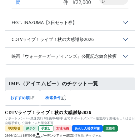
件
¥22,000
い
賀
FEST. INAZUMA【3日セット券】
CDTVライブ！ライブ！秋の大感謝祭2026
映画『ウォーターガーディアンズ』公開記念舞台挨拶
IMP.（アイエムピー）のチケット一覧
おすすめ順
検索条件
CDTVライブ！ライブ！秋の大感謝祭2026
サポートメンバー最速先行 6名義中4番手 全てサポートメンバー最速先行 郵送もしくは当日
会場手渡し 公演中止以外返金不可
即決取引
紙チケ
手渡し
女性名義
あんしん補償対象
主催者
26/09/12(土) 18時00分
ガーデンシアター(東京)
情報源: チケジャム