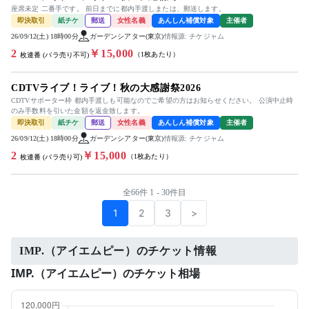
座席未定 二番手です。 前日までに都内手渡しまたは、郵送します。
即決取引
紙チケ
郵送
女性名義
あんしん補償対象
主催者
26/09/12(土) 18時00分
ガーデンシアター(東京)
情報源: チケジャム
2
￥15,000
（1枚あたり）
枚連番 (バラ売り不可)
CDTVライブ！ライブ！秋の大感謝祭2026
CDTVサポーター枠 都内手渡しも可能なのでご希望の方はお知らせください。 公演中止時
のみ手数料を引いた金額を返金致します。
即決取引
紙チケ
郵送
女性名義
あんしん補償対象
主催者
26/09/12(土) 18時00分
ガーデンシアター(東京)
情報源: チケジャム
2
￥15,000
（1枚あたり）
枚連番 (バラ売り可)
全66件 1 - 30件目
1
2
3
>
IMP.（アイエムピー）のチケット情報
IMP.（アイエムピー）のチケット相場