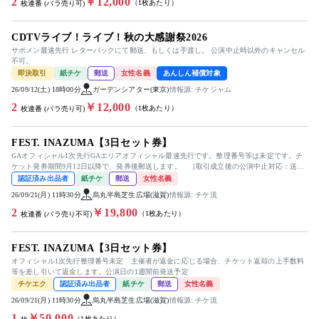
2
￥12,000
（1枚あたり）
枚連番 (バラ売り可)
CDTVライブ！ライブ！秋の大感謝祭2026
サポメン最速先行 レターパックにて郵送、もしくは手渡し。 公演中止時以外のキャンセル
不可。
即決取引
紙チケ
郵送
女性名義
あんしん補償対象
26/09/12(土) 18時00分
ガーデンシアター(東京)
情報源: チケジャム
2
￥12,000
（1枚あたり）
枚連番 (バラ売り可)
FEST. INAZUMA【3日セット券】
GAオフィシャル1次先行GAエリアオフィシャル最速先行です。整理番号等は未定です。チ
ケット発券期間9月12日以降で、発券後郵送します。 ［取引成立後の公演中止対応：送
料・手数料を差し引いた全額を...
認証済み出品者
紙チケ
郵送
女性名義
26/09/21(月) 11時30分
烏丸半島芝生広場(滋賀)
情報源: チケ流
2
￥19,800
（1枚あたり）
枚連番 (バラ売り不可)
FEST. INAZUMA【3日セット券】
オフィシャル1次先行整理番号未定 主催者が返金に応じる場合、チケット返却の上手数料
等を差し引いて返金します。公演日の1週間前発送予定
チケエク
認証済み出品者
紙チケ
郵送
女性名義
26/09/21(月) 11時30分
烏丸半島芝生広場(滋賀)
情報源: チケ流
1
￥50,000
（1枚あたり）