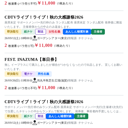
2
￥11,000
（1枚あたり）
枚連番 (バラ売り不可)
CDTVライブ！ライブ！秋の大感謝祭2026
座席未定 サポートメンバー先行枠のみ ランダム配布 座席未定 ランダム配布 発券後に郵送
いたします。 主催者側からの中止のみ返金します。
即決取引
紙チケ
郵送
女性名義
あんしん補償対象
主催者
26/09/12(土) 18時00分
ガーデンシアター(東京)
情報源: チケジャム
2
￥11,000
（1枚あたり）
枚連番 (バラ売り可)
FEST. INAZUMA【単日券】
無し イープラスにて購入しましたが都合がつかなくなったので出品します。 宜しくお願い
いたします。
即決取引
電チケ
男性名義
26/09/20(日) 11時30分
烏丸半島芝生広場(滋賀)
情報源: チケジャム
2
￥11,000
（1枚あたり）
枚連番 (バラ売り不可)
CDTVライブ！ライブ！秋の大感謝祭2026
サポートメンバー先行枠のみランダム配布 座席未定 サポートメンバー先行(主催者1次先行)
で当選したチケットの中からランダムで配布します。 発券後、事前都内手渡しもしくは公
演当日会場手渡しも可能...
即決取引
紙チケ
郵送
あんしん補償対象
主催者
26/09/12(土) 18時00分
ガーデンシアター(東京)
情報源: チケジャム