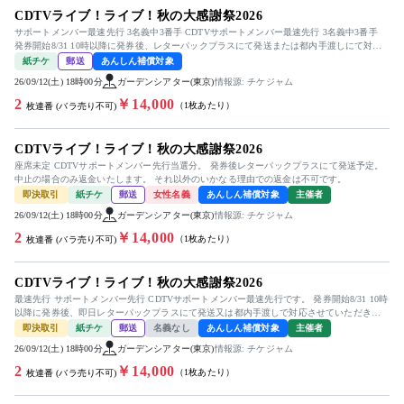
CDTVライブ！ライブ！秋の大感謝祭2026
サポートメンバー最速先行 3名義中3番手 CDTVサポートメンバー最速先行 3名義中3番手
発券開始8/31 10時以降に発券後、レターパックプラスにて発送または都内手渡しにて対
応。 ...
紙チケ
郵送
あんしん補償対象
26/09/12(土) 18時00分
ガーデンシアター(東京)
情報源: チケジャム
2
￥14,000
（1枚あたり）
枚連番 (バラ売り不可)
CDTVライブ！ライブ！秋の大感謝祭2026
座席未定 CDTVサポートメンバー先行当選分。 発券後レターパックプラスにて発送予定。
中止の場合のみ返金いたします。 それ以外のいかなる理由での返金は不可です。
即決取引
紙チケ
郵送
女性名義
あんしん補償対象
主催者
26/09/12(土) 18時00分
ガーデンシアター(東京)
情報源: チケジャム
2
￥14,000
（1枚あたり）
枚連番 (バラ売り不可)
CDTVライブ！ライブ！秋の大感謝祭2026
最速先行 サポートメンバー先行 CDTVサポートメンバー最速先行です。 発券開始8/31 10時
以降に発券後、即日レターパックプラスにて発送又は都内手渡しで対応させていただきま
す。 受け取り...
即決取引
紙チケ
郵送
名義なし
あんしん補償対象
主催者
26/09/12(土) 18時00分
ガーデンシアター(東京)
情報源: チケジャム
2
￥14,000
（1枚あたり）
枚連番 (バラ売り不可)