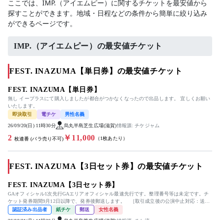
ここでは、IMP.（アイエムピー）に関するチケットを最安値から
探すことができます。地域・日程などの条件から簡単に絞り込み
ができるページです。
IMP.（アイエムピー）の最安値チケット
FEST. INAZUMA【単日券】の最安値チケット
FEST. INAZUMA【単日券】
無し イープラスにて購入しましたが都合がつかなくなったので出品します。 宜しくお願い
いたします。
即決取引
電チケ
男性名義
26/09/20(日) 11時30分
烏丸半島芝生広場(滋賀)
情報源: チケジャム
2
￥11,000
（1枚あたり）
枚連番 (バラ売り不可)
FEST. INAZUMA【3日セット券】の最安値チケット
FEST. INAZUMA【3日セット券】
GAオフィシャル1次先行GAエリアオフィシャル最速先行です。整理番号等は未定です。チ
ケット発券期間9月12日以降で、発券後郵送します。 ［取引成立後の公演中止対応：送
料・手数料を差し引いた全額を...
認証済み出品者
紙チケ
郵送
女性名義