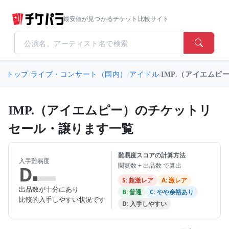
最安値が見つかるチケット比較サイト
トップ
/
ライブ・コンサート（国内）
/
アイドル
/
IMP.（アイエムピ
IMP.（アイエムピー）のチケットリ
セール・譲ります一覧
難易度スコアの計算方法
入手難易度
閲覧数 ÷ 出品数 で算出
D
S: 超激レア
A: 激レア
出品数が十分にあり
B: 普通
C: やや余裕あり
比較的入手しやすい状況です
D: 入手しやすい