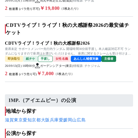
26/09/21(月) 11時30分
烏丸半島芝生広場(滋賀)
情報源: チケ流
2
￥19,800
（1枚あたり）
枚連番 (バラ売り不可)
CDTVライブ！ライブ！秋の大感謝祭2026の最安値チ
ケット
CDTVライブ！ライブ！秋の大感謝祭2026
座席未定 サポートメンバー先行内ランダム 開場時間30分前手渡し 本人確認対応不可 ラン
ダムになりますので座席はお選びいただけません。 座席に関するクレームも受け付けませ
ん。 紙チケットをお...
即決取引
紙チケ
手渡し
女性名義
あんしん補償対象
主催者
26/09/13(日) 16時00分
ガーデンシアター(東京)
情報源: チケジャム
2
￥7,000
（1枚あたり）
枚連番 (バラ売り可)
IMP.（アイエムピー）の公演
地域から探す
滋賀
東京
愛知
京都
大阪
兵庫
愛媛
岡山
広島
公演から探す