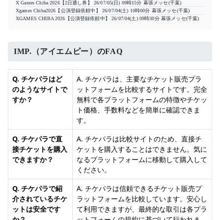
X Games Chiba 2026【2日通し券】
26/07/05(日) 09時15分
幕張メッセ(千葉)
Xgames Chiba2026【公演登録依頼中】
26/07/04(土) 10時00分
幕張メッセ(千葉)
XGAMES CHIBA 2026【公演登録依頼中】
26/07/04(土) 09時30分
幕張メッセ(千葉)
IMP.（アイエムピー）のFAQ
Q. チケパラはど
A. チケパラは、主要なチケット販売プラ
のようなサイトで
ットフォームを比較するサイトです。完全
すか？
無料で各プラットフォームの特徴やチケッ
ト価格、手数料などを簡単に確認できま
す。
Q. チケパラで直
A. チケパラは比較サイトのため、直接チ
接チケットを購入
ケットを購入することはできません。気に
できますか？
なるプラットフォームに移動して購入して
ください。
Q. チケパラで紹
A. チケパラは信頼できるチケット販売プ
介されているチケ
ラットフォームを比較しています。安心し
ットは安全です
て利用できますが、最終的な取引は各プラ
か？
ットフォームの規約に基づいて行われま