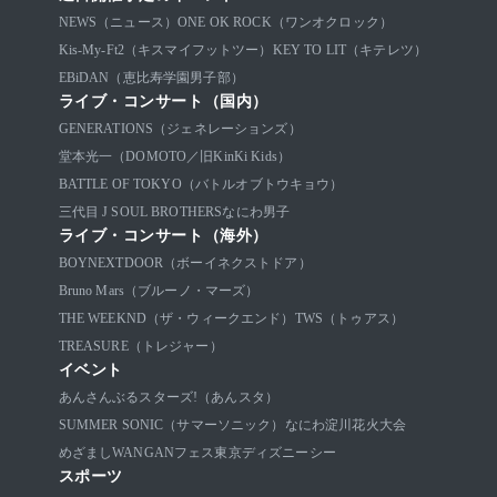
NEWS（ニュース）
ONE OK ROCK（ワンオクロック）
Kis-My-Ft2（キスマイフットツー）
KEY TO LIT（キテレツ）
EBiDAN（恵比寿学園男子部）
ライブ・コンサート（国内）
GENERATIONS（ジェネレーションズ）
堂本光一（DOMOTO／旧KinKi Kids）
BATTLE OF TOKYO（バトルオブトウキョウ）
三代目 J SOUL BROTHERS
なにわ男子
ライブ・コンサート（海外）
BOYNEXTDOOR（ボーイネクストドア）
Bruno Mars（ブルーノ・マーズ）
THE WEEKND（ザ・ウィークエンド）
TWS（トゥアス）
TREASURE（トレジャー）
イベント
あんさんぶるスターズ!（あんスタ）
SUMMER SONIC（サマーソニック）
なにわ淀川花火大会
めざましWANGANフェス
東京ディズニーシー
スポーツ