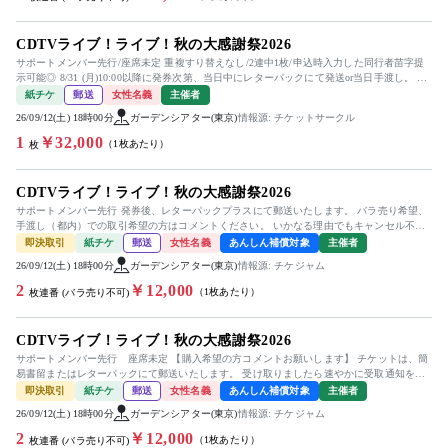
CDTVライブ！ライブ！秋の大感謝祭2026
サポートメンバー先行/座席未定 重複すり替えなし/2連中1枚/申込時入力した同行者苗字提
示可能◎ 8/31 (月)10:00以降に発券次第、当日中にレターパックにて発送or当日手渡し。 手
渡...
紙チケ
郵送
女性名義
主催者
26/09/12(土) 18時00分
ガーデンシアター(東京)
情報源: チケットサークル
1
￥32,000
（1枚あたり）
枚
CDTVライブ！ライブ！秋の大感謝祭2026
サポートメンバー先行 発券後、レターパックプラスにて郵送いたします。 バラ売り希望、
手渡し（都内）での取引希望の方はコメントください。 いかなる理由でもキャンセル不
可。
即決取引
紙チケ
郵送
女性名義
あんしん補償対象
主催者
26/09/12(土) 18時00分
ガーデンシアター(東京)
情報源: チケジャム
2
￥12,000
（1枚あたり）
枚連番 (バラ売り不可)
CDTVライブ！ライブ！秋の大感謝祭2026
サポートメンバー先行 座席未定 【購入希望の方コメントお願いします】 チケットは、簡
易書留またはレターパックにて郵送いたします。 受け取りましたら速やかに受取通知をお
願いします。 公演中止の...
即決取引
紙チケ
郵送
女性名義
あんしん補償対象
主催者
26/09/12(土) 18時00分
ガーデンシアター(東京)
情報源: チケジャム
2
￥12,000
（1枚あたり）
枚連番 (バラ売り不可)