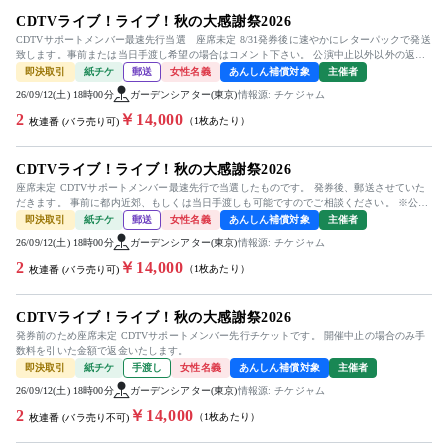
CDTVライブ！ライブ！秋の大感謝祭2026
CDTVサポートメンバー最速先行当選 座席未定 8/31発券後に速やかにレターパックで発送
致します。事前または当日手渡し希望の場合はコメント下さい。 公演中止以外以外の返金
は対応出来ません。
即決取引
紙チケ
郵送
女性名義
あんしん補償対象
主催者
26/09/12(土) 18時00分
ガーデンシアター(東京)
情報源: チケジャム
2
￥14,000
（1枚あたり）
枚連番 (バラ売り可)
CDTVライブ！ライブ！秋の大感謝祭2026
座席未定 CDTVサポートメンバー最速先行で当選したものです。 発券後、郵送させていた
だきます。 事前に都内近郊、もしくは当日手渡しも可能ですのでご相談ください。 ※公演
中止以外のご返金はい...
即決取引
紙チケ
郵送
女性名義
あんしん補償対象
主催者
26/09/12(土) 18時00分
ガーデンシアター(東京)
情報源: チケジャム
2
￥14,000
（1枚あたり）
枚連番 (バラ売り可)
CDTVライブ！ライブ！秋の大感謝祭2026
発券前のため座席未定 CDTVサポートメンバー先行チケットです。 開催中止の場合のみ手
数料を引いた金額で返金いたします。
即決取引
紙チケ
手渡し
女性名義
あんしん補償対象
主催者
26/09/12(土) 18時00分
ガーデンシアター(東京)
情報源: チケジャム
2
￥14,000
（1枚あたり）
枚連番 (バラ売り不可)