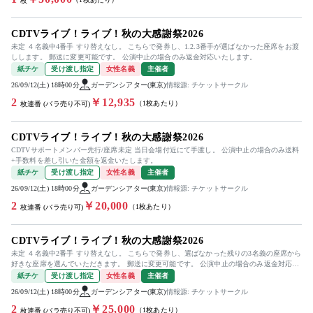
枚
CDTVライブ！ライブ！秋の大感謝祭2026
未定 ４名義中4番手 すり替えなし。 こちらで発券し、1.2.3番手が選ばなかった座席をお渡
しします。 郵送に変更可能です。 公演中止の場合のみ返金対応いたします。
紙チケ
受け渡し指定
女性名義
主催者
26/09/12(土) 18時00分
ガーデンシアター(東京)
情報源: チケットサークル
2
￥12,935
（1枚あたり）
枚連番 (バラ売り不可)
CDTVライブ！ライブ！秋の大感謝祭2026
CDTVサポートメンバー先行/座席未定 当日会場付近にて手渡し。 公演中止の場合のみ送料
+手数料を差し引いた金額を返金いたします。
紙チケ
受け渡し指定
女性名義
主催者
26/09/12(土) 18時00分
ガーデンシアター(東京)
情報源: チケットサークル
2
￥20,000
（1枚あたり）
枚連番 (バラ売り可)
CDTVライブ！ライブ！秋の大感謝祭2026
未定 ４名義中2番手 すり替えなし。 こちらで発券し、選ばなかった残りの3名義の座席から
好きな座席を選んでいただきます。 郵送に変更可能です。 公演中止の場合のみ返金対応い
たします。
紙チケ
受け渡し指定
女性名義
主催者
26/09/12(土) 18時00分
ガーデンシアター(東京)
情報源: チケットサークル
2
￥25,000
（1枚あたり）
枚連番 (バラ売り不可)