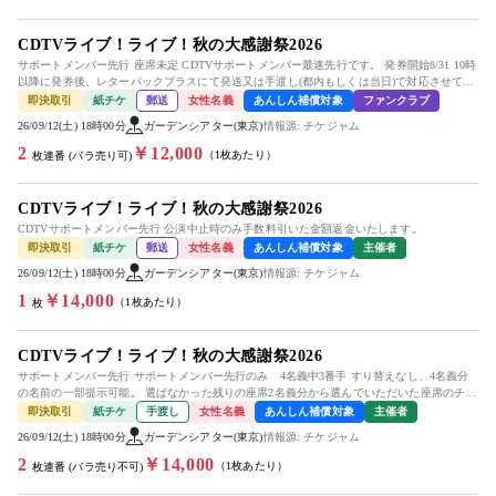
CDTVライブ！ライブ！秋の大感謝祭2026
サポートメンバー先行 座席未定 CDTVサポートメンバー最速先行です。 発券開始8/31 10時
以降に発券後、レターパックプラスにて発送又は手渡し(都内もしくは当日)で対応させてい
ただきます。...
即決取引
紙チケ
郵送
女性名義
あんしん補償対象
ファンクラブ
26/09/12(土) 18時00分
ガーデンシアター(東京)
情報源: チケジャム
2
￥12,000
（1枚あたり）
枚連番 (バラ売り可)
CDTVライブ！ライブ！秋の大感謝祭2026
CDTVサポートメンバー先行 公演中止時のみ手数料引いた金額返金いたします。
即決取引
紙チケ
郵送
女性名義
あんしん補償対象
主催者
26/09/12(土) 18時00分
ガーデンシアター(東京)
情報源: チケジャム
1
￥14,000
（1枚あたり）
枚
CDTVライブ！ライブ！秋の大感謝祭2026
サポートメンバー先行 サポートメンバー先行のみ 4名義中3番手 すり替えなし、4名義分
の名前の一部提示可能。 選ばなかった残りの座席2名義分から選んでいただいた座席のチケ
ットを郵送いたします。...
即決取引
紙チケ
手渡し
女性名義
あんしん補償対象
主催者
26/09/12(土) 18時00分
ガーデンシアター(東京)
情報源: チケジャム
2
￥14,000
（1枚あたり）
枚連番 (バラ売り不可)