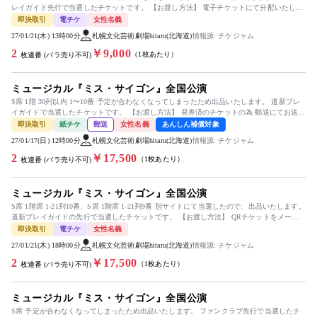
レイガイド先行で当選したチケットです。 【お渡し方法】 電子チケットにて分配いたしま
す。 ...
即決取引
電チケ
女性名義
27/01/21(木) 13時00分
札幌文化芸術劇場hitaru(北海道)
情報源: チケジャム
2
￥9,000
（1枚あたり）
枚連番 (バラ売り不可)
ミュージカル『ミス・サイゴン』全国公演
S席 1階 30列以内 1〜10番 予定が合わなくなってしまったため出品いたします。 道新プレ
イガイドで当選したチケットです。 【お渡し方法】 発券済のチケットの為 郵送にてお送り
致します ...
即決取引
紙チケ
郵送
女性名義
あんしん補償対象
27/01/17(日) 12時00分
札幌文化芸術劇場hitaru(北海道)
情報源: チケジャム
2
￥17,500
（1枚あたり）
枚連番 (バラ売り不可)
ミュージカル『ミス・サイゴン』全国公演
S席 1階席 1-21列10番、S席 1階席 1-21列9番 別サイトにて当選したので、出品いたします。
道新プレイガイドの先行で当選したチケットです。 【お渡し方法】 QRチケットをメール
に...
即決取引
電チケ
女性名義
27/01/21(木) 18時00分
札幌文化芸術劇場hitaru(北海道)
情報源: チケジャム
2
￥17,500
（1枚あたり）
枚連番 (バラ売り不可)
ミュージカル『ミス・サイゴン』全国公演
S席 予定が合わなくなってしまったため出品いたします。 ファンクラブ先行で当選したチ