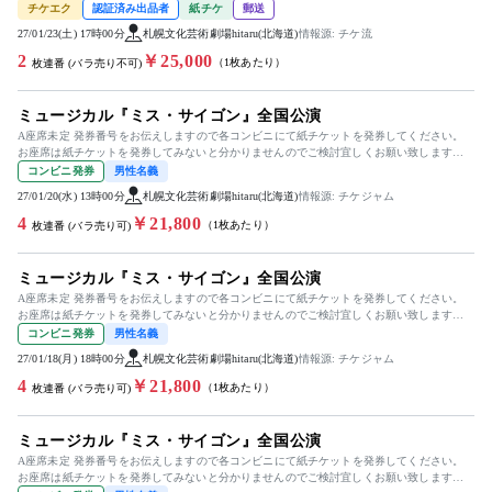
チケエク
認証済み出品者
紙チケ
郵送
27/01/23(土) 17時00分
札幌文化芸術劇場hitaru(北海道)
情報源: チケ流
2
￥25,000
（1枚あたり）
枚連番 (バラ売り不可)
ミュージカル『ミス・サイゴン』全国公演
A座席未定 発券番号をお伝えしますので各コンビニにて紙チケットを発券してください。
お座席は紙チケットを発券してみないと分かりませんのでご検討宜しくお願い致します。
出演］駒田一 / ルミーナ ...
コンビニ発券
男性名義
27/01/20(水) 13時00分
札幌文化芸術劇場hitaru(北海道)
情報源: チケジャム
4
￥21,800
（1枚あたり）
枚連番 (バラ売り可)
ミュージカル『ミス・サイゴン』全国公演
A座席未定 発券番号をお伝えしますので各コンビニにて紙チケットを発券してください。
お座席は紙チケットを発券してみないと分かりませんのでご検討宜しくお願い致します。
出演］駒田一 / ルミーナ ...
コンビニ発券
男性名義
27/01/18(月) 18時00分
札幌文化芸術劇場hitaru(北海道)
情報源: チケジャム
4
￥21,800
（1枚あたり）
枚連番 (バラ売り可)
ミュージカル『ミス・サイゴン』全国公演
A座席未定 発券番号をお伝えしますので各コンビニにて紙チケットを発券してください。
お座席は紙チケットを発券してみないと分かりませんのでご検討宜しくお願い致します。