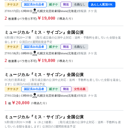
チケエク
認証済み出品者
紙チケ
郵送
名義なし
あんしん配送OK
27/01/17(日) 12時00分
札幌文化芸術劇場hitaru(北海道)
情報源: チケ流
2
￥19,000
（1枚あたり）
枚連番 (バラ売り不可)
ミュージカル『ミス・サイゴン』全国公演
S席1階17列20〜27番 ［取引成立後の公演中止対応：送料・手数料を差し引いた全額を返
金します］公演日の1週間前発送予定
チケエク
認証済み出品者
紙チケ
郵送
名義なし
27/01/18(月) 18時00分
札幌文化芸術劇場hitaru(北海道)
情報源: チケ流
2
￥19,800
（1枚あたり）
枚連番 (バラ売り不可)
ミュージカル『ミス・サイゴン』全国公演
FC先行座席未定 ［取引成立後の公演中止対応：送料・手数料を差し引いた全額を返金し
ます］公演日の10日前発送予定
チケエク
認証済み出品者
紙チケ
郵送
女性名義
27/01/22(金) 13時00分
札幌文化芸術劇場hitaru(北海道)
情報源: チケ流
1
￥20,000
（1枚あたり）
枚
ミュージカル『ミス・サイゴン』全国公演
S席1階21列31〜39番 A（Bと3連番） ［取引成立後の公演中止対応：送料・手数料を差
し引いた全額を返金します］公演日の2週間前発送予定