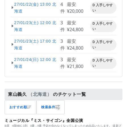
4
最安
27/01/22(金) 13:00 北
D 入手しやす
件
¥20,000
い
海道
3
最安
27/01/23(土) 12:00 北
D 入手しやす
件
¥24,800
い
海道
3
最安
27/01/23(土) 17:00 北
D 入手しやす
件
¥24,800
い
海道
3
最安
27/01/24(日) 12:00 北
D 入手しやす
件
¥21,800
い
海道
東山義久
（北海道）
のチケット一覧
おすすめ順
検索条件
ミュージカル『ミス・サイゴン』全国公演
B席 4階4RC 3列 8番，9番 予定が合わなくなってしまったため出品いたします。 道新プ