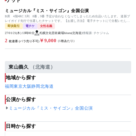
ケット
ミュージカル『ミス・サイゴン』全国公演
B席 4階4RC 3列 8番，9番 予定が合わなくなってしまったため出品いたします。 道新プ
レイガイド先行で当選したチケットです。 【お渡し方法】 電子チケットにて分配いたしま
す。 ...
即決取引
電チケ
女性名義
27/01/21(木) 13時00分
札幌文化芸術劇場hitaru(北海道)
情報源: チケジャム
2
￥9,000
（1枚あたり）
枚連番 (バラ売り不可)
東山義久
（北海道）
地域から探す
福岡
東京
大阪
静岡
北海道
公演から探す
ミュージカル『ミス・サイゴン』全国公演
日時から探す