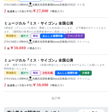
27/01/24(日) 12時00分
札幌文化芸術劇場hitaru(北海道)
情報源: チケ流
2
￥27,000
（1枚あたり）
枚連番 (バラ売り不可)
ミュージカル『ミス・サイゴン』全国公演
S席未定［プリンシパル先行］ 重複したため出品いたします。 大千穐楽のチケットとなり
ます。 2週間前の発券のため発券後速やかに発送いたします。
即決取引
紙チケ
郵送
あんしん補償対象
ファンクラブ
27/01/24(日) 12時00分
札幌文化芸術劇場hitaru(北海道)
情報源: チケジャム
1
￥30,000
（1枚あたり）
枚
ミュージカル『ミス・サイゴン』全国公演
Ａ席 連番で2名様の席です。 2名様の料金となっておりますのでよろしくお願いします。
即時発送いたします。
即決取引
紙チケ
郵送
女性名義
あんしん補償対象
主催者
27/01/23(土) 12時00分
札幌文化芸術劇場hitaru(北海道)
情報源: チケジャム
2
￥30,000
（1枚あたり）
枚連番 (バラ売り不可)
全27件