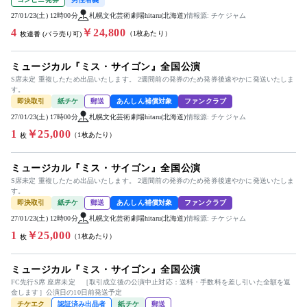
27/01/23(土) 12時00分
札幌文化芸術劇場hitaru(北海道)
情報源: チケジャム
4
￥24,800
（1枚あたり）
枚連番 (バラ売り可)
ミュージカル『ミス・サイゴン』全国公演
S席未定 重複したため出品いたします。 2週間前の発券のため発券後速やかに発送いたしま
す。
即決取引
紙チケ
郵送
あんしん補償対象
ファンクラブ
27/01/23(土) 17時00分
札幌文化芸術劇場hitaru(北海道)
情報源: チケジャム
1
￥25,000
（1枚あたり）
枚
ミュージカル『ミス・サイゴン』全国公演
S席未定 重複したため出品いたします。 2週間前の発券のため発券後速やかに発送いたしま
す。
即決取引
紙チケ
郵送
あんしん補償対象
ファンクラブ
27/01/23(土) 12時00分
札幌文化芸術劇場hitaru(北海道)
情報源: チケジャム
1
￥25,000
（1枚あたり）
枚
ミュージカル『ミス・サイゴン』全国公演
FC先行S席 座席未定 ［取引成立後の公演中止対応：送料・手数料を差し引いた全額を返
金します］公演日の10日前発送予定
チケエク
認証済み出品者
紙チケ
郵送