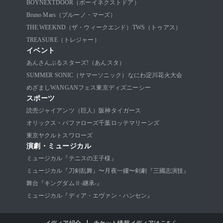
BOYNEXTDOOR（ボーイネクストドア）
Bruno Mars（ブルーノ・マーズ）
THE WEEKND（ザ・ウィークエンド）
TWS（トゥアス）
TREASURE（トレジャー）
イベント
あんさんぶるスターズ!（あんスタ）
SUMMER SONIC（サマーソニック）
なにわ淀川花火大会
めざましWANGANフェス
東京ディズニーシー
スポーツ
読売ジャイアンツ（巨人）
阪神タイガース
オリックス・バファローズ
千葉ロッテマリーンズ
東京ヤクルトスワローズ
演劇・ミュージカル
ミュージカル『テニスの王子様』
ミュージカル『刀剣乱舞』〜月夜一縷〜
剣劇『三國志演技』
舞台『キングダムⅡ-継承-』
ミュージカル『ディア・エヴァン・ハンセン』