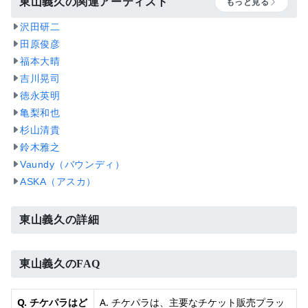
東山義久の関連アーティスト
もっと見る
沢田研二
田原俊彦
福本大晴
吉川晃司
徳永英明
亀梨和也
杉山清貴
鈴木雅之
Vaundy（バウンディ）
ASKA（アスカ）
東山義久の詳細
東山義久のFAQ
Q. チケパラはど
A. チケパラは、主要なチケット販売プラッ