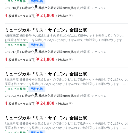
出演］桐山照史 / 屋比久知...
コンビニ発券
男性名義
27/01/18(月) 13時00分
札幌文化芸術劇場hitaru(北海道)
情報源: チケジャム
4
￥21,800
（1枚あたり）
枚連番 (バラ売り可)
ミュージカル『ミス・サイゴン』全国公演
A座席未定 発券番号をお伝えしますので各コンビニにて紙チケットを発券してください。
お座席は紙チケットを発券してみないと分かりませんのでご検討宜しくお願い致します。
出演］東山義久 / 清水美依...
コンビニ発券
男性名義
27/01/17(日) 12時00分
札幌文化芸術劇場hitaru(北海道)
情報源: チケジャム
4
￥21,800
（1枚あたり）
枚連番 (バラ売り可)
ミュージカル『ミス・サイゴン』全国公演
S座席未定 発券番号をお伝えしますので各コンビニにて紙チケットを発券してください。お
座席は紙チケットを発券してみないと分かりませんのでご検討宜しくお願い致します。 出
演］東山義久 / 清水美依...
コンビニ発券
男性名義
27/01/23(土) 17時00分
札幌文化芸術劇場hitaru(北海道)
情報源: チケジャム
4
￥24,800
（1枚あたり）
枚連番 (バラ売り可)
ミュージカル『ミス・サイゴン』全国公演
S座席未定 発券番号をお伝えしますので各コンビニにて紙チケットを発券してください。お
座席は紙チケットを発券してみないと分かりませんのでご検討宜しくお願い致します。 出
演］駒田一 / 屋比久知奈...
コンビニ発券
男性名義