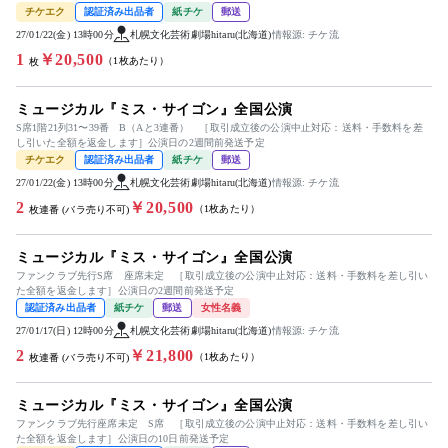
チケエク
認証済み出品者
紙チケ
郵送
27/01/22(金) 13時00分
札幌文化芸術劇場hitaru(北海道)
情報源: チケ流
1
￥20,500
（1枚あたり）
枚
ミュージカル『ミス・サイゴン』全国公演
S席1階21列31〜39番 B（Aと3連番） ［取引成立後の公演中止対応：送料・手数料を差
し引いた全額を返金します］公演日の2週間前発送予定
チケエク
認証済み出品者
紙チケ
郵送
27/01/22(金) 13時00分
札幌文化芸術劇場hitaru(北海道)
情報源: チケ流
2
￥20,500
（1枚あたり）
枚連番 (バラ売り不可)
ミュージカル『ミス・サイゴン』全国公演
ファンクラブ先行S席 座席未定 ［取引成立後の公演中止対応：送料・手数料を差し引い
た全額を返金します］公演日の2週間前発送予定
認証済み出品者
紙チケ
郵送
女性名義
27/01/17(日) 12時00分
札幌文化芸術劇場hitaru(北海道)
情報源: チケ流
2
￥21,800
（1枚あたり）
枚連番 (バラ売り不可)
ミュージカル『ミス・サイゴン』全国公演
ファンクラブ先行座席未定 S席 ［取引成立後の公演中止対応：送料・手数料を差し引い
た全額を返金します］公演日の10日前発送予定