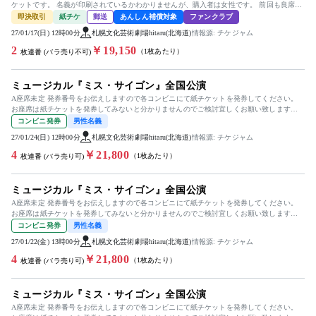
ケットです。 名義が印刷されているかわかりませんが、購入者は女性です。 前回も良席で
したので(オーケス...
即決取引
紙チケ
郵送
あんしん補償対象
ファンクラブ
27/01/17(日) 12時00分
札幌文化芸術劇場hitaru(北海道)
情報源: チケジャム
2
￥19,150
（1枚あたり）
枚連番 (バラ売り不可)
ミュージカル『ミス・サイゴン』全国公演
A座席未定 発券番号をお伝えしますので各コンビニにて紙チケットを発券してください。
お座席は紙チケットを発券してみないと分かりませんのでご検討宜しくお願い致します。
出演］桐山照史 / ルミーナ...
コンビニ発券
男性名義
27/01/24(日) 12時00分
札幌文化芸術劇場hitaru(北海道)
情報源: チケジャム
4
￥21,800
（1枚あたり）
枚連番 (バラ売り可)
ミュージカル『ミス・サイゴン』全国公演
A座席未定 発券番号をお伝えしますので各コンビニにて紙チケットを発券してください。
お座席は紙チケットを発券してみないと分かりませんのでご検討宜しくお願い致します。
出演］桐山照史 / ルミーナ...
コンビニ発券
男性名義
27/01/22(金) 13時00分
札幌文化芸術劇場hitaru(北海道)
情報源: チケジャム
4
￥21,800
（1枚あたり）
枚連番 (バラ売り可)
ミュージカル『ミス・サイゴン』全国公演
A座席未定 発券番号をお伝えしますので各コンビニにて紙チケットを発券してください。