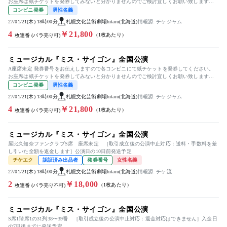
お座席は紙チケットを発券してみないと分かりませんのでご検討宜しくお願い致します。
出演］桐山照史 / 屋比久知...
コンビニ発券
男性名義
27/01/21(木) 18時00分
札幌文化芸術劇場hitaru(北海道)
情報源: チケジャム
4
￥21,800
（1枚あたり）
枚連番 (バラ売り可)
ミュージカル『ミス・サイゴン』全国公演
A座席未定 発券番号をお伝えしますので各コンビニにて紙チケットを発券してください。
お座席は紙チケットを発券してみないと分かりませんのでご検討宜しくお願い致します。
出演］東山義久 / 清水美依...
コンビニ発券
男性名義
27/01/21(木) 13時00分
札幌文化芸術劇場hitaru(北海道)
情報源: チケジャム
4
￥21,800
（1枚あたり）
枚連番 (バラ売り可)
ミュージカル『ミス・サイゴン』全国公演
屋比久知奈ファンクラブS席 座席未定 ［取引成立後の公演中止対応：送料・手数料を差
し引いた全額を返金します］公演日の10日前発送予定
チケエク
認証済み出品者
発券番号
女性名義
27/01/21(木) 18時00分
札幌文化芸術劇場hitaru(北海道)
情報源: チケ流
2
￥18,000
（1枚あたり）
枚連番 (バラ売り不可)
ミュージカル『ミス・サイゴン』全国公演
S席1階席1の31列38〜39番 ［取引成立後の公演中止対応：返金対応はできません］入金日
の7日後までに発送予定