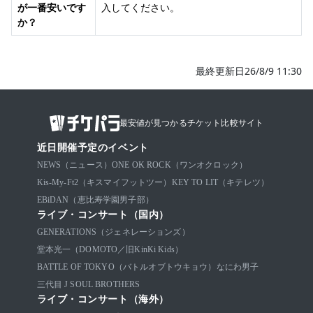
が一番安いです
入してください。
か？
最終更新日26/8/9 11:30
最安値が見つかるチケット比較サイト
近日開催予定のイベント
NEWS（ニュース）
ONE OK ROCK（ワンオクロック）
Kis-My-Ft2（キスマイフットツー）
KEY TO LIT（キテレツ）
EBiDAN（恵比寿学園男子部）
ライブ・コンサート（国内）
GENERATIONS（ジェネレーションズ）
堂本光一（DOMOTO／旧KinKi Kids）
BATTLE OF TOKYO（バトルオブトウキョウ）
なにわ男子
三代目 J SOUL BROTHERS
ライブ・コンサート（海外）