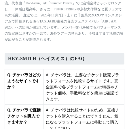
流。代表曲「Dandadan」や「Summer Breeze」では会場全体がシンガロング
し、一体感は最高峰。さらに、PUNKSPRINGや京都大作戦など夏フェスで
も大活躍。 直近では、2026年11月7日（土）に千葉県のZOZOマリンスタジ
アムで開催されるHi-STANDARD主催の音楽フェスティバル「AIR JAM
2026」への出演が決定しています。 メンバー交代を経てもパフォーマンス
の安定感はさすがの一言で、海外ツアーの噂もあり、今後ますます活動の幅
が広がることが期待されます。
HEY-SMITH（ヘイスミス）のFAQ
Q. チケパラはどの
A. チケパラは、主要なチケット販売プラ
ようなサイトです
ットフォームを比較するサイトです。完
か？
全無料で各プラットフォームの特徴やチ
ケット価格、手数料などを簡単に確認で
きます。
Q. チケパラで直接
A. チケパラは比較サイトのため、直接チ
チケットを購入で
ケットを購入することはできません。気
きますか？
になるプラットフォームに移動して購入
してください。