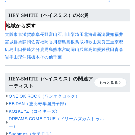
HEY-SMITH（ヘイスミス）の公演
地域から探す
大阪
東京
滋賀
岐阜
長野
富山
石川
山梨
埼玉
北海道
新潟
愛知
福井
宮城
群馬
静岡
佐賀
福岡
香川
徳島
島根
鳥取
和歌山
奈良
三重
京都
広島
山口
長崎
大分
鹿児島
熊本
宮崎
岡山
兵庫
高知
愛媛
秋田
青森
岩手
山形
沖縄
栃木
その他
千葉
HEY-SMITH（ヘイスミス）の関連ア
もっと見る
ーティスト
ONE OK ROCK（ワンオクロック）
EBiDAN（恵比寿学園男子部）
KO1KEYZ（コイキーズ）
DREAMS COME TRUE（ドリームズカムトゥル
ー）
Suchmos（サチモス）