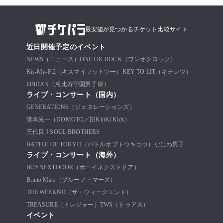
最安値が見つかるチケット比較サイト
近日開催予定のイベント
NEWS（ニュース）
ONE OK ROCK（ワンオクロック）
Kis-My-Ft2（キスマイフットツー）
KEY TO LIT（キテレツ）
EBiDAN（恵比寿学園男子部）
ライブ・コンサート（国内）
GENERATIONS（ジェネレーションズ）
堂本光一（DOMOTO／旧KinKi Kids）
三代目 J SOUL BROTHERS
BATTLE OF TOKYO（バトルオブトウキョウ）
なにわ男子
ライブ・コンサート（海外）
BOYNEXTDOOR（ボーイネクストドア）
Bruno Mars（ブルーノ・マーズ）
THE WEEKND（ザ・ウィークエンド）
TREASURE（トレジャー）
TWS（トゥアス）
イベント