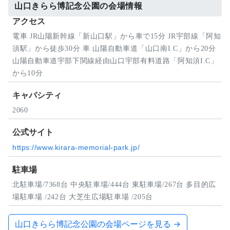
山口きらら博記念公園の会場情報
アクセス
電車 JR山陽新幹線「新山口駅」から車で15分 JR宇部線「阿知
須駅」から徒歩30分 車 山陽自動車道「山口南I.C」から20分
山陽自動車道宇部下関線経由山口宇部有料道路「阿知須I.C」
から10分
キャパシティ
2060
公式サイト
https://www.kirara-memorial-park.jp/
駐車場
北駐車場/7368台 中央駐車場/444台 東駐車場/267台 多目的広
場駐車場 /242台 大芝生広場駐車場 /205台
山口きらら博記念公園の会場ページを見る →