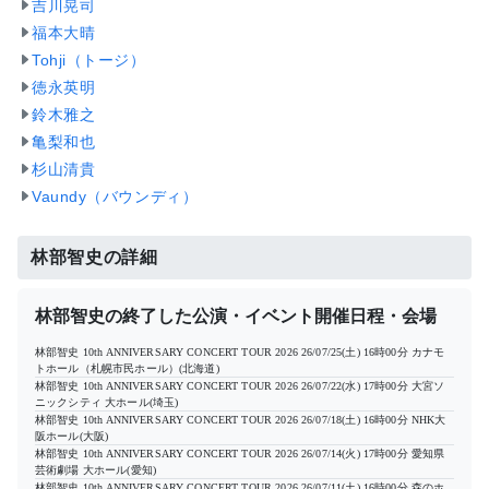
吉川晃司
福本大晴
Tohji（トージ）
徳永英明
鈴木雅之
亀梨和也
杉山清貴
Vaundy（バウンディ）
林部智史の詳細
林部智史の終了した公演・イベント開催日程・会場
林部智史 10th ANNIVERSARY CONCERT TOUR 2026
26/07/25(土) 16時00分
カナモ
トホール（札幌市民ホール）(北海道)
林部智史 10th ANNIVERSARY CONCERT TOUR 2026
26/07/22(水) 17時00分
大宮ソ
ニックシティ 大ホール(埼玉)
林部智史 10th ANNIVERSARY CONCERT TOUR 2026
26/07/18(土) 16時00分
NHK大
阪ホール(大阪)
林部智史 10th ANNIVERSARY CONCERT TOUR 2026
26/07/14(火) 17時00分
愛知県
芸術劇場 大ホール(愛知)
林部智史 10th ANNIVERSARY CONCERT TOUR 2026
26/07/11(土) 16時00分
森のホ