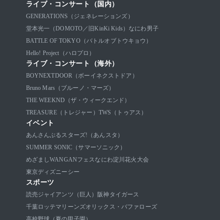
ライブ・コンサート（国内）
GENERATIONS（ジェネレーションズ）
堂本光一（DOMOTO／旧KinKi Kids）
なにわ男子
BATTLE OF TOKYO（バトルオブトウキョウ）
Hello! Project（ハロプロ）
ライブ・コンサート（海外）
BOYNEXTDOOR（ボーイネクストドア）
Bruno Mars（ブルーノ・マーズ）
THE WEEKND（ザ・ウィークエンド）
TREASURE（トレジャー）
TWS（トゥアス）
イベント
あんさんぶるスターズ!（あんスタ）
SUMMER SONIC（サマーソニック）
めざましWANGANフェス
なにわ淀川花火大会
東京ディズニーシー
スポーツ
読売ジャイアンツ（巨人）
阪神タイガース
千葉ロッテマリーンズ
オリックス・バファローズ
高校野球（夏の甲子園）