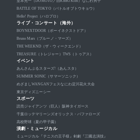
堂本光一（DOMOTO／旧KinKi Kids）
なにわ男子
BATTLE OF TOKYO（バトルオブトウキョウ）
Hello! Project（ハロプロ）
ライブ・コンサート（海外）
BOYNEXTDOOR（ボーイネクストドア）
Bruno Mars（ブルーノ・マーズ）
THE WEEKND（ザ・ウィークエンド）
TREASURE（トレジャー）
TWS（トゥアス）
イベント
あんさんぶるスターズ!（あんスタ）
SUMMER SONIC（サマーソニック）
めざましWANGANフェス
なにわ淀川花火大会
東京ディズニーシー
スポーツ
読売ジャイアンツ（巨人）
阪神タイガース
千葉ロッテマリーンズ
オリックス・バファローズ
高校野球（夏の甲子園）
演劇・ミュージカル
ミュージカル『テニスの王子様』
剣劇『三國志演技』