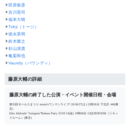
田原俊彦
吉川晃司
福本大晴
Tohji（トージ）
徳永英明
鈴木雅之
杉山清貴
亀梨和也
Vaundy（バウンディ）
藤原大輔の詳細
藤原大輔の終了した公演・イベント開催日程・会場
第35回モールスまつり mooolsワンマンライブ!
26/06/27(土) 12時30分
下北沢 440(東
京)
Eiko Ishibashi “Antigone”Release Party
25/03/14(金) 19時00分
LIQUIDROOM（リキッ
ドルーム）(東京)