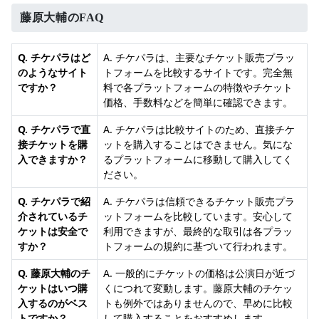
藤原大輔のFAQ
Q. チケパラはど
A. チケパラは、主要なチケット販売プラッ
のようなサイト
トフォームを比較するサイトです。完全無
ですか？
料で各プラットフォームの特徴やチケット
価格、手数料などを簡単に確認できます。
Q. チケパラで直
A. チケパラは比較サイトのため、直接チケ
接チケットを購
ットを購入することはできません。気にな
入できますか？
るプラットフォームに移動して購入してく
ださい。
Q. チケパラで紹
A. チケパラは信頼できるチケット販売プラ
介されているチ
ットフォームを比較しています。安心して
ケットは安全で
利用できますが、最終的な取引は各プラッ
すか？
トフォームの規約に基づいて行われます。
Q. 藤原大輔のチ
A. 一般的にチケットの価格は公演日が近づ
ケットはいつ購
くにつれて変動します。藤原大輔のチケッ
入するのがベス
トも例外ではありませんので、早めに比較
トですか？
して購入することをおすすめします。