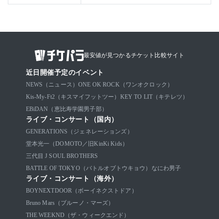
最安値が見つかるチケット比較サイト
近日開催予定のイベント
NEWS（ニュース）
ONE OK ROCK（ワンオクロック）
Kis-My-Ft2（キスマイフットツー）
KEY TO LIT（キテレツ）
EBiDAN（恵比寿学園男子部）
ライブ・コンサート（国内）
GENERATIONS（ジェネレーションズ）
堂本光一（DOMOTO／旧KinKi Kids）
三代目 J SOUL BROTHERS
BATTLE OF TOKYO（バトルオブトウキョウ）
なにわ男子
ライブ・コンサート（海外）
BOYNEXTDOOR（ボーイネクストドア）
Bruno Mars（ブルーノ・マーズ）
THE WEEKND（ザ・ウィークエンド）