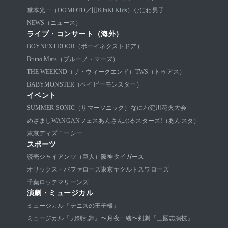
堂本光一（DOMOTO／旧KinKi Kids）
なにわ男子
NEWS（ニュース）
ライブ・コンサート（海外）
BOYNEXTDOOR（ボーイネクストドア）
Bruno Mars（ブルーノ・マーズ）
THE WEEKND（ザ・ウィークエンド）
TWS（トゥアス）
BABYMONSTER（ベイビーモンスター）
イベント
SUMMER SONIC（サマーソニック）
なにわ淀川花火大会
めざましWANGANフェス
あんさんぶるスターズ!（あんスタ）
東京ディズニーシー
スポーツ
読売ジャイアンツ（巨人）
阪神タイガース
オリックス・バファローズ
東京ヤクルトスワローズ
千葉ロッテマリーンズ
演劇・ミュージカル
ミュージカル『テニスの王子様』
ミュージカル『刀剣乱舞』〜月夜一縷〜
剣劇『三國志演技』