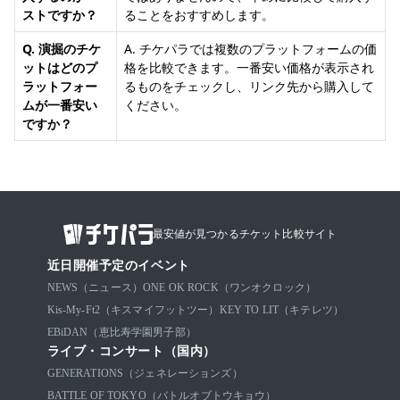
ストですか？
ることをおすすめします。
Q. 演掘のチケ
A. チケパラでは複数のプラットフォームの価
ットはどのプ
格を比較できます。一番安い価格が表示され
ラットフォー
るものをチェックし、リンク先から購入して
ムが一番安い
ください。
ですか？
最安値が見つかるチケット比較サイト
近日開催予定のイベント
NEWS（ニュース）
ONE OK ROCK（ワンオクロック）
Kis-My-Ft2（キスマイフットツー）
KEY TO LIT（キテレツ）
EBiDAN（恵比寿学園男子部）
ライブ・コンサート（国内）
GENERATIONS（ジェネレーションズ）
BATTLE OF TOKYO（バトルオブトウキョウ）