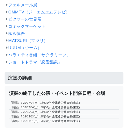
フェルメール展
GMMTV（ジーエムエムテレビ）
ピクサーの世界展
コミックマーケット
柳沢慎吾
MATSURI（マツリ）
UUUM（ウーム）
バラエティ番組「サクラミーツ」
ショートドラマ『恋愛温泉』
演掘の詳細
演掘の終了した公演・イベント開催日程・会場
『演掘』8
26/07/04(土) 17時30分
全電通労働会館(東京)
『演掘』8
26/07/04(土) 13時30分
全電通労働会館(東京)
『演掘』7
26/05/23(土) 17時30分
全電通労働会館(東京)
『演掘』7
26/05/23(土) 13時30分
全電通労働会館(東京)
『演掘』6
26/01/31(土) 17時30分
全電通労働会館(東京)