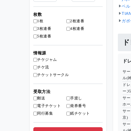
ベル
TI
枚数
ガボ
1枚
2枚連番
3枚連番
4枚連番
5枚連番
ド
情報源
チケジャム
ド
チケ流
サー
チケットサークル
ル(
ドレ
ーズ
受取方法
サー
郵送
手渡し
ホー
電子チケット
発券番号
サー
同行募集
紙チケット
京)
サー
ル(