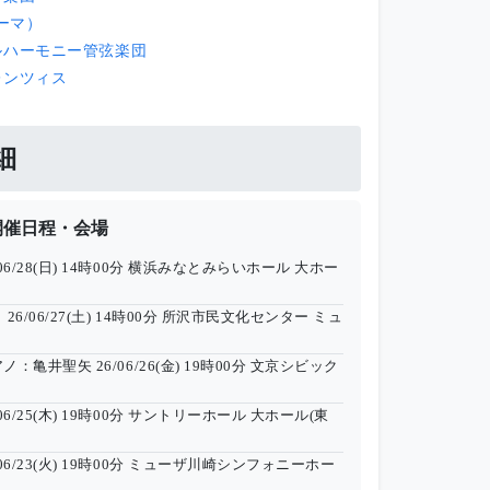
ヨーマ）
ルハーモニー管弦楽団
レンツィス
細
開催日程・会場
06/28(日) 14時00分
横浜みなとみらいホール 大ホー
］
26/06/27(土) 14時00分
所沢市民文化センター ミュ
アノ：亀井聖矢
26/06/26(金) 19時00分
文京シビック
06/25(木) 19時00分
サントリーホール 大ホール(東
06/23(火) 19時00分
ミューザ川崎シンフォニーホー