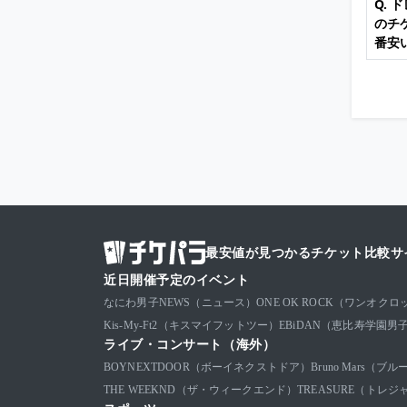
Q.
のチ
番安
最安値が見つかるチケット比較サ
近日開催予定のイベント
なにわ男子
NEWS（ニュース）
ONE OK ROCK（ワンオクロ
Kis-My-Ft2（キスマイフットツー）
EBiDAN（恵比寿学園男
ライブ・コンサート（海外）
BOYNEXTDOOR（ボーイネクストドア）
Bruno Mars（
THE WEEKND（ザ・ウィークエンド）
TREASURE（トレジ