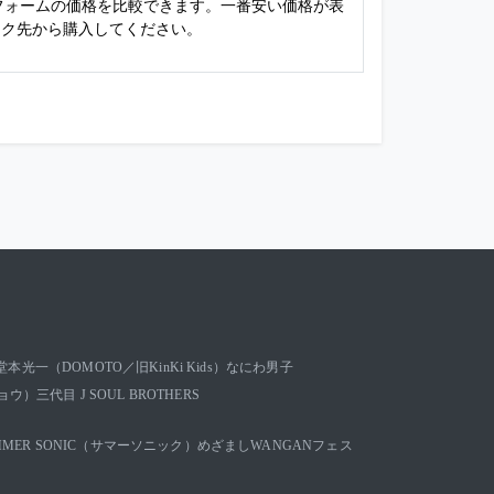
トフォームの価格を比較できます。一番安い価格が表
ンク先から購入してください。
堂本光一（DOMOTO／旧KinKi Kids）
なにわ男子
キョウ）
三代目 J SOUL BROTHERS
MMER SONIC（サマーソニック）
めざましWANGANフェス