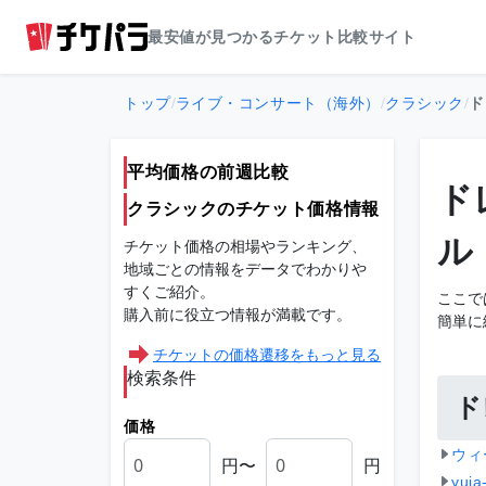
最安値が見つかるチケット比較サイト
トップ
/
ライブ・コンサート（海外）
/
クラシック
/
ド
平均価格の前週比較
ド
クラシックのチケット価格情報
ル
チケット価格の相場やランキング、
地域ごとの情報をデータでわかりや
すくご紹介。
ここで
購入前に役立つ情報が満載です。
簡単に
チケットの価格遷移をもっと見る
検索条件
ド
価格
ウィ
円〜
円
yu