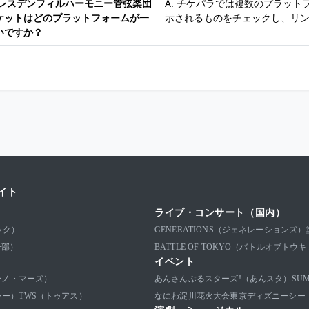
 ドレスデンフィルハーモニー管弦楽団
A. チケパラでは複数のプラッ
ケットはどのプラットフォームが一
示されるものをチェックし、リ
いですか？
イト
ライブ・コンサート（国内）
ック）
GENERATIONS（ジェネレーションズ）
子部）
BATTLE OF TOKYO（バトルオブトウ
イベント
ブルーノ・マーズ）
あんさんぶるスターズ!（あんスタ）
SU
ャー）
TWS（トゥアス）
なにわ淀川花火大会
東京ディズニーシー