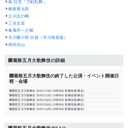
能 狂言『刀剣乱舞』
柳家喬太郎
立川志の輔
三谷文楽
春風亭一之輔
市川團十郎 白猿（市川海老蔵）
神田伯山
團菊祭五月大歌舞伎の詳細
團菊祭五月大歌舞伎の終了した公演・イベント開催日
程・会場
團菊祭五月大歌舞伎
26/05/27(水) 16時30分
歌舞伎座(東京)
團菊祭五月大歌舞伎
26/05/27(水) 11時00分
歌舞伎座(東京)
團菊祭五月大歌舞伎
26/05/26(火) 16時30分
歌舞伎座(東京)
團菊祭五月大歌舞伎
26/05/26(火) 11時00分
歌舞伎座(東京)
團菊祭五月大歌舞伎
26/05/25(月) 16時30分
歌舞伎座(東京)