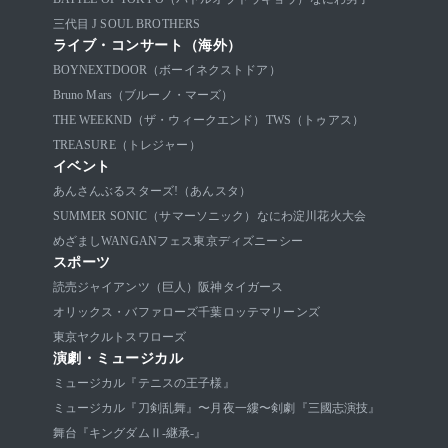
三代目 J SOUL BROTHERS
ライブ・コンサート（海外）
BOYNEXTDOOR（ボーイネクストドア）
Bruno Mars（ブルーノ・マーズ）
THE WEEKND（ザ・ウィークエンド）
TWS（トゥアス）
TREASURE（トレジャー）
イベント
あんさんぶるスターズ!（あんスタ）
SUMMER SONIC（サマーソニック）
なにわ淀川花火大会
めざましWANGANフェス
東京ディズニーシー
スポーツ
読売ジャイアンツ（巨人）
阪神タイガース
オリックス・バファローズ
千葉ロッテマリーンズ
東京ヤクルトスワローズ
演劇・ミュージカル
ミュージカル『テニスの王子様』
ミュージカル『刀剣乱舞』〜月夜一縷〜
剣劇『三國志演技』
舞台『キングダムⅡ-継承-』