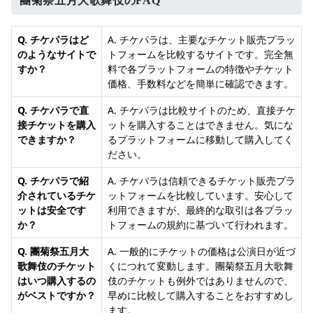
團菊祭五月大歌舞伎のFAQ
Q. チケパラはど
A. チケパラは、主要なチケット販売プラッ
のようなサイトで
トフォームを比較するサイトです。完全無
すか？
料で各プラットフォームの特徴やチケット
価格、手数料などを簡単に確認できます。
Q. チケパラで直
A. チケパラは比較サイトのため、直接チケ
接チケットを購入
ットを購入することはできません。気にな
できますか？
るプラットフォームに移動して購入してく
ださい。
Q. チケパラで紹
A. チケパラは信頼できるチケット販売プラ
介されているチケ
ットフォームを比較しています。安心して
ットは安全です
利用できますが、最終的な取引は各プラッ
か？
トフォームの規約に基づいて行われます。
Q. 團菊祭五月大
A. 一般的にチケットの価格は公演日が近づ
歌舞伎のチケット
くにつれて変動します。團菊祭五月大歌舞
はいつ購入するの
伎のチケットも例外ではありませんので、
がベストですか？
早めに比較して購入することをおすすめし
ます。