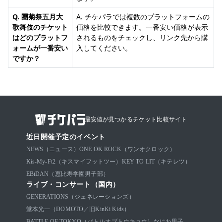
Q. 團菊祭五月大
A. チケパラでは複数のプラットフォームの
歌舞伎のチケット
価格を比較できます。一番安い価格が表示
はどのプラットフ
されるものをチェックし、リンク先から購
ォームが一番安い
入してください。
ですか？
最安値が見つかるチケット比較サイト
近日開催予定のイベント
NEWS（ニュース）
ONE OK ROCK（ワンオクロック）
Kis-My-Ft2（キスマイフットツー）
KEY TO LIT（キテレツ）
EBiDAN（恵比寿学園男子部）
ライブ・コンサート（国内）
GENERATIONS（ジェネレーションズ）
堂本光一（DOMOTO／旧KinKi Kids）
BATTLE OF TOKYO（バトルオブトウキョウ）
なにわ男子