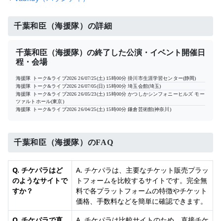
千葉和臣（海援隊）の詳細
千葉和臣（海援隊）の終了した公演・イベント開催日
程・会場
海援隊 トーク&ライブ2026
26/07/25(土) 15時00分
掛川市生涯学習センター(静岡)
海援隊 トーク&ライブ2026
26/07/05(日) 15時00分
埼玉会館(埼玉)
海援隊 トーク&ライブ2026
26/05/23(土) 15時00分
かつしかシンフォニーヒルズ モー
ツァルトホール(東京)
海援隊 トーク&ライブ2026
26/04/25(土) 15時00分
鎌倉芸術館(神奈川)
千葉和臣（海援隊）のFAQ
Q. チケパラはど
A. チケパラは、主要なチケット販売プラッ
のようなサイトで
トフォームを比較するサイトです。完全無
すか？
料で各プラットフォームの特徴やチケット
価格、手数料などを簡単に確認できます。
Q. チケパラで直
A. チケパラは比較サイトのため、直接チケ