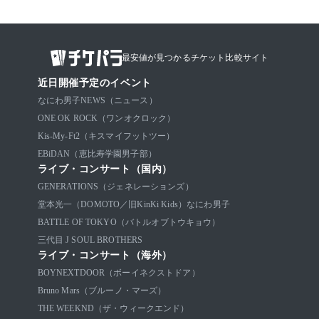
最安値が見つかるチケット比較サイト
近日開催予定のイベント
なにわ男子
NEWS（ニュース）
ONE OK ROCK（ワンオクロック）
Kis-My-Ft2（キスマイフットツー）
EBiDAN（恵比寿学園男子部）
ライブ・コンサート（国内）
GENERATIONS（ジェネレーションズ）
堂本光一（DOMOTO／旧KinKi Kids）
なにわ男子
BATTLE OF TOKYO（バトルオブトウキョウ）
三代目 J SOUL BROTHERS
ライブ・コンサート（海外）
BOYNEXTDOOR（ボーイネクストドア）
Bruno Mars（ブルーノ・マーズ）
THE WEEKND（ザ・ウィークエンド）