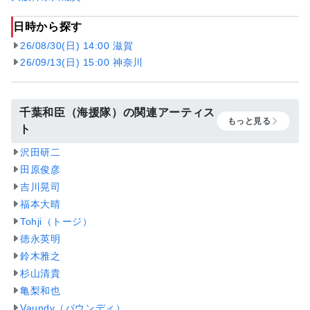
日時から探す
26/08/30(日) 14:00 滋賀
26/09/13(日) 15:00 神奈川
千葉和臣（海援隊）の関連アーティス
もっと見る
ト
沢田研二
田原俊彦
吉川晃司
福本大晴
Tohji（トージ）
徳永英明
鈴木雅之
杉山清貴
亀梨和也
Vaundy（バウンディ）