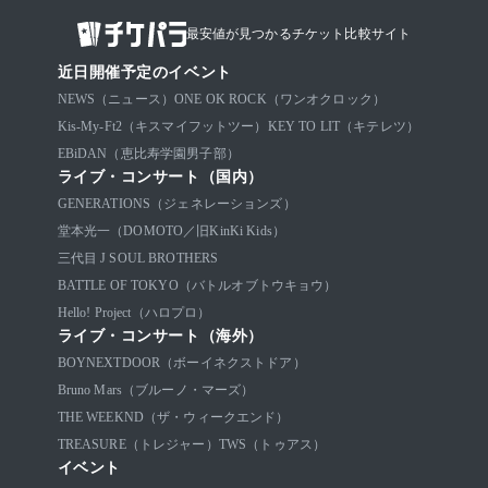
最安値が見つかるチケット比較サイト
近日開催予定のイベント
NEWS（ニュース）
ONE OK ROCK（ワンオクロック）
Kis-My-Ft2（キスマイフットツー）
KEY TO LIT（キテレツ）
EBiDAN（恵比寿学園男子部）
ライブ・コンサート（国内）
GENERATIONS（ジェネレーションズ）
堂本光一（DOMOTO／旧KinKi Kids）
三代目 J SOUL BROTHERS
BATTLE OF TOKYO（バトルオブトウキョウ）
Hello! Project（ハロプロ）
ライブ・コンサート（海外）
BOYNEXTDOOR（ボーイネクストドア）
Bruno Mars（ブルーノ・マーズ）
THE WEEKND（ザ・ウィークエンド）
TREASURE（トレジャー）
TWS（トゥアス）
イベント