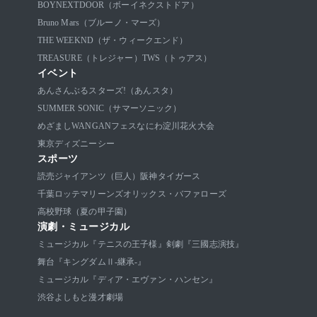
BOYNEXTDOOR（ボーイネクストドア）
Bruno Mars（ブルーノ・マーズ）
THE WEEKND（ザ・ウィークエンド）
TREASURE（トレジャー）
TWS（トゥアス）
イベント
あんさんぶるスターズ!（あんスタ）
SUMMER SONIC（サマーソニック）
めざましWANGANフェス
なにわ淀川花火大会
東京ディズニーシー
スポーツ
読売ジャイアンツ（巨人）
阪神タイガース
千葉ロッテマリーンズ
オリックス・バファローズ
高校野球（夏の甲子園）
演劇・ミュージカル
ミュージカル『テニスの王子様』
剣劇『三國志演技』
舞台『キングダムⅡ-継承-』
ミュージカル『ディア・エヴァン・ハンセン』
渋谷よしもと漫才劇場