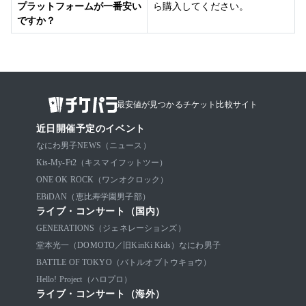
プラットフォームが一番安い
ら購入してください。
ですか？
最安値が見つかるチケット比較サイト
近日開催予定のイベント
なにわ男子
NEWS（ニュース）
Kis-My-Ft2（キスマイフットツー）
ONE OK ROCK（ワンオクロック）
EBiDAN（恵比寿学園男子部）
ライブ・コンサート（国内）
GENERATIONS（ジェネレーションズ）
堂本光一（DOMOTO／旧KinKi Kids）
なにわ男子
BATTLE OF TOKYO（バトルオブトウキョウ）
Hello! Project（ハロプロ）
ライブ・コンサート（海外）