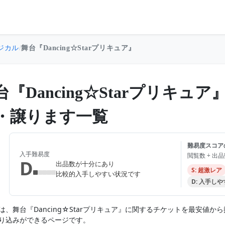
ジカル
/
舞台『Dancing☆Starプリキュア』
台『Dancing☆Starプリキ
・譲ります一覧
難易度スコア
入手難易度
閲覧数 ÷ 出
D
出品数が十分にあり
S: 超激レア
比較的入手しやすい状況です
D: 入手し
は、舞台『Dancing☆Starプリキュア』に関するチケットを最安値
り込みができるページです。