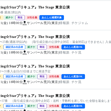
cing☆Starプリキュア』The Stage 東京公演
36番 通路2席以内
引
紙チケ
郵送
女性名義
あんしん補償対象
/21(金) 18時00分
サンパール荒川(東京)
情報源: チケジャム
cing☆Starプリキュア』The Stage 東京公演
3〜25番(通路3列以内) ［取引成立後の公演中止対応：返金対応はできません］入
ク
認証済み出品者
紙チケ
郵送
女性名義
あんしん配送OK
/21(金) 18時00分
サンパール荒川(東京)
情報源: チケ流
cing☆Starプリキュア』The Stage 東京公演
21〜31番入金日の3日後までに発送予定
ク
認証済み出品者
紙チケ
郵送
女性名義
あんしん配送OK
/21(金) 18時00分
サンパール荒川(東京)
情報源: チケ流
cing☆Starプリキュア』The Stage 東京公演
 27〜37番 ［取引成立後の公演中止対応：送料・手数料を差し引いた全額を返金し
ク
認証済み出品者
紙チケ
郵送
女性名義
あんしん配送OK