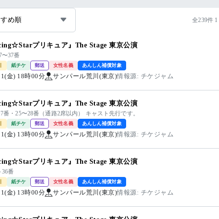
すすめ順
全239件 1
cing☆Starプリキュア』The Stage 東京公演
7〜37番
引
紙チケ
郵送
女性名義
あんしん補償対象
/21(金) 18時00分
サンパール荒川(東京)
情報源: チケジャム
cing☆Starプリキュア』The Stage 東京公演
4〜7番・25〜28番（通路2席以内） キャスト先行です。
引
紙チケ
郵送
女性名義
あんしん補償対象
/21(金) 13時00分
サンパール荒川(東京)
情報源: チケジャム
cing☆Starプリキュア』The Stage 東京公演
～36番
引
紙チケ
郵送
女性名義
あんしん補償対象
/21(金) 13時00分
サンパール荒川(東京)
情報源: チケジャム