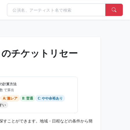
ュア』のチケットリセー
の計算方法
品数 で算出
A: 激レア
B: 普通
C: やや余裕あり
やすい
から探すことができます。地域・日程などの条件から簡