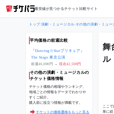
最安値が見つかるチケット比較サイト
トップ
/
演劇・ミュージカル
/
その他の演劇・ミュー
平均価格の前週比較
舞
『Dancing☆Starプリキュア』
ル
The Stage 東京公演
前週46,000円 →
現在42,500円
その他の演劇・ミュージカルの
チケット価格情報
チケット価格の相場やランキング、
地域ごとの情報をデータでわかりや
すくご紹介。
購入前に役立つ情報が満載です。
ここで
単に絞
チケットの価格遷移をもっと見る