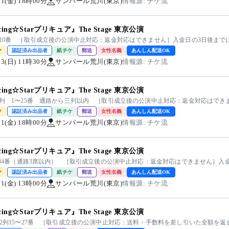
/21(金) 18時00分
サンパール荒川(東京)
情報源: チケ流
cing☆Starプリキュア』The Stage 東京公演
1〜10番 ［取引成立後の公演中止対応：返金対応はできません］入金日の3日後まで
ク
認証済み出品者
紙チケ
郵送
女性名義
あんしん配送OK
/23(日) 11時30分
サンパール荒川(東京)
情報源: チケ流
cing☆Starプリキュア』The Stage 東京公演
22列 1〜25番 通路から三列以内 ［取引成立後の公演中止対応：返金対応はで
ク
認証済み出品者
紙チケ
郵送
女性名義
あんしん配送OK
/21(金) 18時00分
サンパール荒川(東京)
情報源: チケ流
cing☆Starプリキュア』The Stage 東京公演
3-34番（通路3席以内） ［取引成立後の公演中止対応：返金対応はできません］入
ク
認証済み出品者
紙チケ
郵送
女性名義
あんしん配送OK
/21(金) 13時00分
サンパール荒川(東京)
情報源: チケ流
cing☆Starプリキュア』The Stage 東京公演
階22列15〜27番 ［取引成立後の公演中止対応：送料・手数料を差し引いた全額を