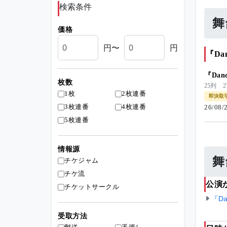
検索条件
舞
価格
円〜
円
『Da
『Dan
枚数
25列 2
1枚
2枚連番
即決取
3枚連番
4枚連番
26/08
5枚連番
情報源
舞
チケジャム
チケ流
公演
チケットサークル
『Da
受取方法