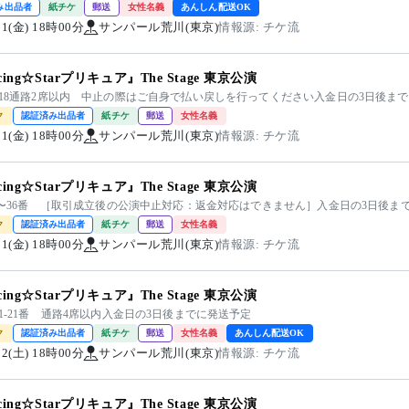
み出品者
紙チケ
郵送
女性名義
あんしん配送OK
/21(金) 18時00分
サンパール荒川(東京)
情報源: チケ流
cing☆Starプリキュア』The Stage 東京公演
4〜18通路2席以内 中止の際はご自身で払い戻しを行ってください入金日の3日後ま
ク
認証済み出品者
紙チケ
郵送
女性名義
/21(金) 18時00分
サンパール荒川(東京)
情報源: チケ流
cing☆Starプリキュア』The Stage 東京公演
26〜36番 ［取引成立後の公演中止対応：返金対応はできません］入金日の3日後ま
ク
認証済み出品者
紙チケ
郵送
女性名義
/21(金) 18時00分
サンパール荒川(東京)
情報源: チケ流
cing☆Starプリキュア』The Stage 東京公演
列1-21番 通路4席以内入金日の3日後までに発送予定
ク
認証済み出品者
紙チケ
郵送
女性名義
あんしん配送OK
/22(土) 18時00分
サンパール荒川(東京)
情報源: チケ流
cing☆Starプリキュア』The Stage 東京公演